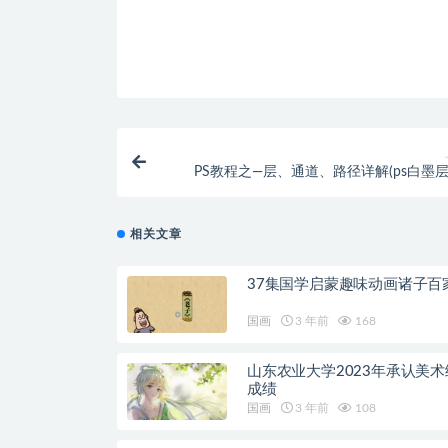
PS教程之—层、通道、路径详解(ps白墨层
相关文章
37集国学启蒙趣味动画诸子百
国画
3 年前
168
山东农业大学2023年承认美术
成绩
国画
3 年前
108