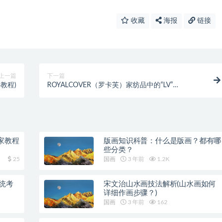
收藏
海报
链接
上一篇
下一篇
教程)
ROYALCOVER（罗卡芙）家纺品中的“LV”
(royalcover罗卡芙被子怎么样)
家教程
版画知识科普：什么是版画？都有哪
些分类？
25
国画
3 年前
1.2K
统考
宋文治山水画技法解析(山水画如何
详细作画步骤？)
国画
3 年前
162