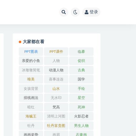
登录
大家都在看
PPT图表
PPT课件
临摹
亲爱的小鱼
人物
促织
冰墩墩简笔
动漫人物
古典
画
唯美
喜事连连
国学
女孩背景
山水
手绘
排线画法
无水印
星空
暗红
梵高
死神
海贼王
清明上河图
火影忍者
牡丹
牡丹富贵图
男生人物
画画姿势
画眉
石膏画