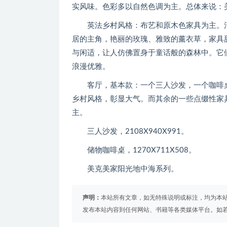
实风味。色彩多以自然色调为主。总体来说：
英法乡村风格：布艺和原木色家具为主。清
居的主角，艳丽的玫瑰、雅致的薰衣草，家具
与闲适，让人仿佛置身于童话般的森林中。它
浪漫优雅。
客厅，基本款：一个三人沙发，一个咖啡桌
乡村风格，彰显大气。而其余的一些点缀性家
主。
三人沙发，2108X940X991。
储物咖啡桌，1270X711X508。
美克美家阳光地中海系列。
声明：
本站所有文章，如无特殊说明或标注，均为本
发布本站内容到任何网站、书籍等各类媒体平台。如