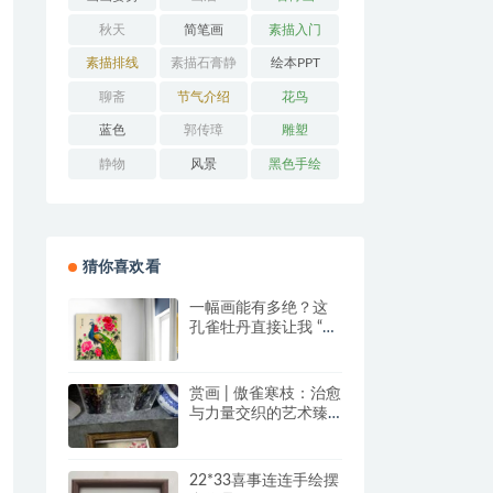
秋天
简笔画
素描入门
素描排线
素描石膏静
绘本PPT
物
聊斋
节气介绍
花鸟
蓝色
郭传璋
雕塑
静物
风景
黑色手绘
猜你喜欢看
一幅画能有多绝？这
孔雀牡丹直接让我 “哇
塞” 到想下单！
赏画 | 傲雀寒枝：治愈
与力量交织的艺术臻
品
22*33喜事连连手绘摆