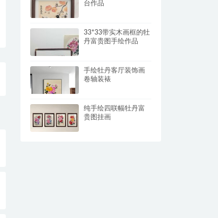
台作品
33*33带实木画框的牡
丹富贵图手绘作品
手绘牡丹客厅装饰画
卷轴装裱
纯手绘四联幅牡丹富
贵图挂画