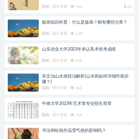
国画
3 年前
166
25
版画知识科普：什么是版画？都有哪些分类？
国画
3 年前
1.2K
山东农业大学2023年承认美术统考成绩
国画
3 年前
108
宋文治山水画技法解析(山水画如何详细作画步
骤？)
国画
3 年前
162
中南大学2023年艺术类专业招生简章
国画
3 年前
114
书法和绘画作品受气候的影响吗？