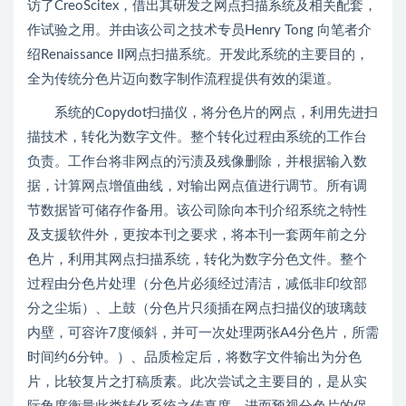
访了CreoScitex，借出其研发之网点扫描系统及相关配套，
作试验之用。并由该公司之技术专员Henry Tong 向笔者介
绍Renaissance II网点扫描系统。开发此系统的主要目的，
全为传统分色片迈向数字制作流程提供有效的渠道。
系统的Copydot扫描仪，将分色片的网点，利用先进扫
描技术，转化为数字文件。整个转化过程由系统的工作台
负责。工作台将非网点的污渍及残像删除，并根据输入数
据，计算网点增值曲线，对输出网点值进行调节。所有调
节数据皆可储存作备用。该公司除向本刊介绍系统之特性
及支援软件外，更按本刊之要求，将本刊一套两年前之分
色片，利用其网点扫描系统，转化为数字分色文件。整个
过程由分色片处理（分色片必须经过清洁，减低非印纹部
分之尘垢）、上鼓（分色片只须插在网点扫描仪的玻璃鼓
内壁，可容许7度倾斜，并可一次处理两张A4分色片，所需
时间约6分钟。）、品质检定后，将数字文件输出为分色
片，比较复片之打稿质素。此次尝试之主要目的，是从实