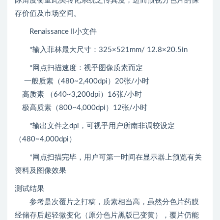
际角度衡量此类转化系统之传真度，进而预视分色片的保
存价值及市场空间。
Renaissance II小文件
*输入菲林最大尺寸：325×521mm/ 12.8×20.5in
*网点扫描速度：视乎图像质素而定
一般质素（480~2,400dpi）20张/小时
高质素 （640~3,200dpi）16张/小时
极高质素（800~4,000dpi）12张/小时
*输出文件之dpi，可视乎用户所南非调较设定
（480~4,000dpi）
*网点扫描完毕，用户可第一时间在显示器上预览有关
资料及图像效果
测试结果
参考是次覆片之打稿，质素相当高，虽然分色片药膜
经储存后起轻微变化（原分色片黑版已变黄），覆片仍能