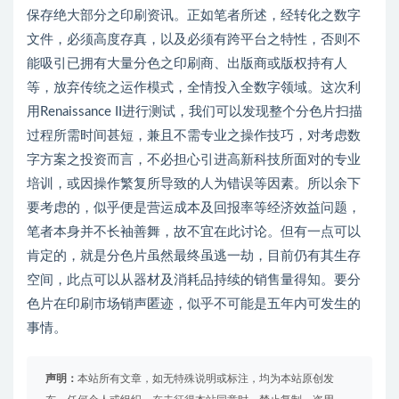
保存绝大部分之印刷资讯。正如笔者所述，经转化之数字
文件，必须高度存真，以及必须有跨平台之特性，否则不
能吸引已拥有大量分色之印刷商、出版商或版权持有人
等，放弃传统之运作模式，全情投入全数字领域。这次利
用Renaissance II进行测试，我们可以发现整个分色片扫描
过程所需时间甚短，兼且不需专业之操作技巧，对考虑数
字方案之投资而言，不必担心引进高新科技所面对的专业
培训，或因操作繁复所导致的人为错误等因素。所以余下
要考虑的，似乎便是营运成本及回报率等经济效益问题，
笔者本身并不长袖善舞，故不宜在此讨论。但有一点可以
肯定的，就是分色片虽然最终虽逃一劫，目前仍有其生存
空间，此点可以从器材及消耗品持续的销售量得知。要分
色片在印刷市场销声匿迹，似乎不可能是五年内可发生的
事情。
声明：
本站所有文章，如无特殊说明或标注，均为本站原创发