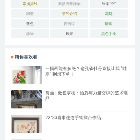
素描排线
素描石膏静物
绘本PPT
聊斋
节气介绍
花鸟
蓝色
郭传璋
雕塑
静物
风景
黑色手绘
猜你喜欢看
一幅画能有多绝？这孔雀牡丹直接让我 “哇
塞” 到想下单！
赏画 | 傲雀寒枝：治愈与力量交织的艺术臻
品
22*33喜事连连手绘摆台作品