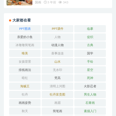
国画
3 年前
343
大家都在看
PPT图表
PPT课件
临摹
亲爱的小鱼
人物
促织
冰墩墩简笔画
动漫人物
古典
唯美
喜事连连
国学
女孩背景
山水
手绘
排线画法
无水印
星空
暗红
梵高
死神
海贼王
清明上河图
火影忍者
牡丹
牡丹富贵图
男生人物
画画姿势
画眉
石膏画
秋天
简笔画
素描入门