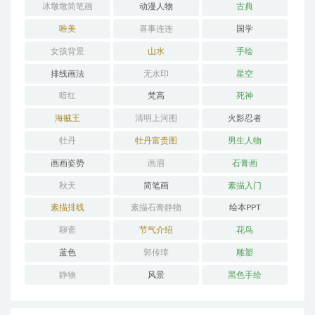
冰墩墩简笔画
动漫人物
古典
唯美
喜事连连
国学
女孩背景
山水
手绘
排线画法
无水印
星空
暗红
梵高
死神
海贼王
清明上河图
火影忍者
牡丹
牡丹富贵图
男生人物
画画姿势
画眉
石膏画
秋天
简笔画
素描入门
素描排线
素描石膏静物
绘本PPT
聊斋
节气介绍
花鸟
蓝色
郭传璋
雕塑
静物
风景
黑色手绘