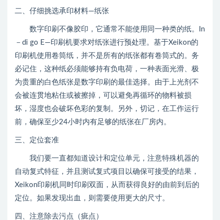
二、仔细挑选承印材料—纸张
数字印刷不像胶印，它通常不能使用同一种类的纸。In
－di go E—印刷机要求对纸张进行预处理。基于Xeikon的
印刷机使用卷筒纸，并不是所有的纸张都有卷筒式的。务
必记住，这种纸必须能够持有负电荷，一种表面光滑、极
为贵重的白色纸张是数字印刷的最佳选择。由于上光剂不
会被连贯地粘住或被擦掉，可以避免再循环的物料被损
坏，湿度也会破坏色彩的复制。另外，切记，在工作运行
前，确保至少24小时内有足够的纸张在厂房内。
三、定位套准
我们要一直都知道设计和定位单元，注意特殊机器的
自动复式特征，并且测试复式项目以确保可接受的结果，
Xeikon印刷机同时印刷双面，从而获得良好的由前到后的
定位。如果发现出血，则需要使用更大的尺寸。
四、注意除去污点（疵点）