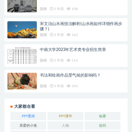
国画
3 年前
108
宋文治山水画技法解析(山水画如何详细作画步
骤？)
国画
3 年前
162
中南大学2023年艺术类专业招生简章
国画
3 年前
114
书法和绘画作品受气候的影响吗？
国画
3 年前
343
大家都在看
PPT图表
PPT课件
临摹
亲爱的小鱼
人物
促织