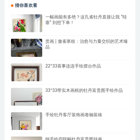
猜你喜欢看
一幅画能有多绝？这孔雀牡丹直接让我 “哇
塞” 到想下单！
赏画 | 傲雀寒枝：治愈与力量交织的艺术臻
品
22*33喜事连连手绘摆台作品
33*33带实木画框的牡丹富贵图手绘作品
手绘牡丹客厅装饰画卷轴装裱
纯手绘四联幅牡丹富贵图挂画