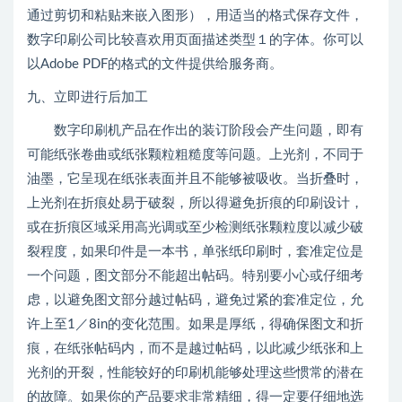
通过剪切和粘贴来嵌入图形），用适当的格式保存文件，
数字印刷公司比较喜欢用页面描述类型１的字体。你可以
以Adobe PDF的格式的文件提供给服务商。
九、立即进行后加工
数字印刷机产品在作出的装订阶段会产生问题，即有
可能纸张卷曲或纸张颗粒粗糙度等问题。上光剂，不同于
油墨，它呈现在纸张表面并且不能够被吸收。当折叠时，
上光剂在折痕处易于破裂，所以得避免折痕的印刷设计，
或在折痕区域采用高光调或至少检测纸张颗粒度以减少破
裂程度，如果印件是一本书，单张纸印刷时，套准定位是
一个问题，图文部分不能超出帖码。特别要小心或仔细考
虑，以避免图文部分越过帖码，避免过紧的套准定位，允
许上至1／8in的变化范围。如果是厚纸，得确保图文和折
痕，在纸张帖码内，而不是越过帖码，以此减少纸张和上
光剂的开裂，性能较好的印刷机能够处理这些惯常的潜在
的故障。如果你的产品要求非常精细，得一定要仔细地选