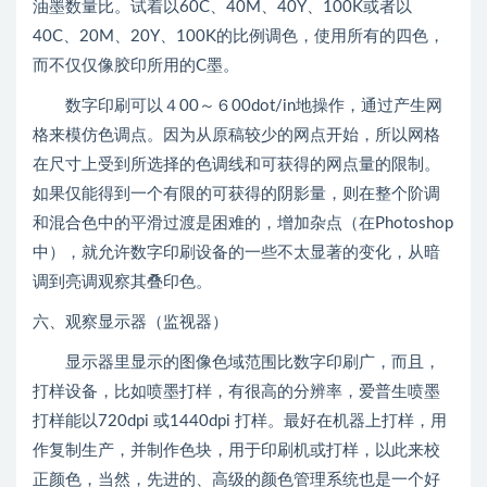
油墨数量比。试着以60C、40M、40Y、100K或者以
40C、20M、20Y、100K的比例调色，使用所有的四色，
而不仅仅像胶印所用的C墨。
数字印刷可以４00～６00dot/in地操作，通过产生网
格来模仿色调点。因为从原稿较少的网点开始，所以网格
在尺寸上受到所选择的色调线和可获得的网点量的限制。
如果仅能得到一个有限的可获得的阴影量，则在整个阶调
和混合色中的平滑过渡是困难的，增加杂点（在Photoshop
中），就允许数字印刷设备的一些不太显著的变化，从暗
调到亮调观察其叠印色。
六、观察显示器（监视器）
显示器里显示的图像色域范围比数字印刷广，而且，
打样设备，比如喷墨打样，有很高的分辨率，爱普生喷墨
打样能以720dpi 或1440dpi 打样。最好在机器上打样，用
作复制生产，并制作色块，用于印刷机或打样，以此来校
正颜色，当然，先进的、高级的颜色管理系统也是一个好