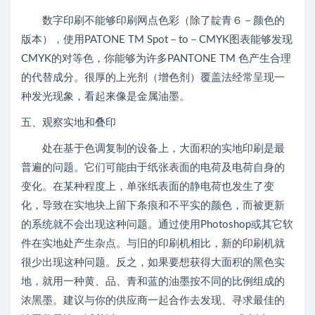
数字印刷不能够印刷网点色彩（除了靛青６－颜色的
版本），使用PATONE TM Spot－to－CMYK图表能够发现
CMYK的对等色，你能够为许多PANTONE TM 色产生合理
的代替成分。很厚的上光剂（增色剂）覆盖法经常呈现一
种发光现象，看起来像是金属油墨。
五、观察实地和叠印
处在基于色调复制的设备上，大面积的实地印刷是最
普遍的问题。它们可能由于纸张表面的电荷及电荷自身的
变化。在某种程度上，单张纸表面的静电荷也发生了变
化，导致在实地块上留下条痕和不平实的颜色，而被更新
的系统就不会出现这种问题。通过使用Photoshop或其它软
件在实地处产生杂点。与旧的印刷机相比，新的印刷机就
很少出现这种问题。反之，如果要想获得大面积的黑色实
地，就用一种黄、品、青和蓝的油墨按不同的比例组成的
浓黑墨。建议与你的供应商一起合作去发现、寻求最佳的