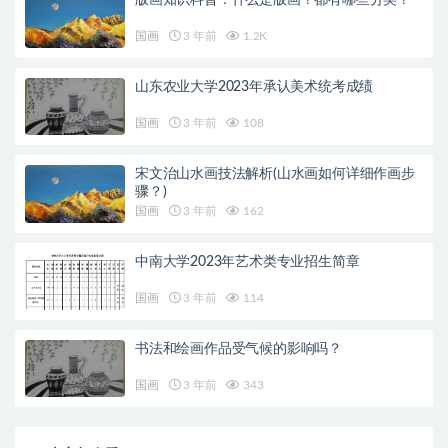
版画知识科普：什么是版画？都有哪些分类？
国画
3 年前
1.2K
山东农业大学2023年承认美术统考成绩
国画
3 年前
108
宋文治山水画技法解析(山水画如何详细作画步
骤？)
国画
3 年前
162
中南大学2023年艺术类专业招生简章
国画
3 年前
114
书法和绘画作品受气候的影响吗？
国画
3 年前
343