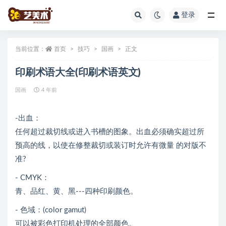
登录
全部
当前位置：
首页
技巧
国画
正文
印刷术语大全(印刷术语英文)
国画
4 年前
-出血：
任何超过裁切线或进入书槽的图象。出血必须确实超过所
预高的线，以使在修整裁切或装订时允许有微量 的对版不
准?
- CMYK：
青、品红、黄、黑---四种印刷颜色。
- 色域：(color gamut)
可以被彩色打印机处理的全部颜色。