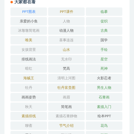
大家都在看
PPT图表
PPT课件
临摹
亲爱的小鱼
人物
促织
冰墩墩简笔画
动漫人物
古典
唯美
喜事连连
国学
女孩背景
山水
手绘
排线画法
无水印
星空
暗红
梵高
死神
海贼王
清明上河图
火影忍者
牡丹
牡丹富贵图
男生人物
画画姿势
画眉
石膏画
秋天
简笔画
素描入门
素描排线
素描石膏静物
绘本PPT
聊斋
节气介绍
花鸟