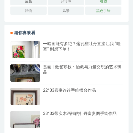
蓝色
郭传璋
雕塑
静物
风景
黑色手绘
猜你喜欢看
一幅画能有多绝？这孔雀牡丹直接让我 “哇
塞” 到想下单！
赏画 | 傲雀寒枝：治愈与力量交织的艺术臻
品
22*33喜事连连手绘摆台作品
33*33带实木画框的牡丹富贵图手绘作品