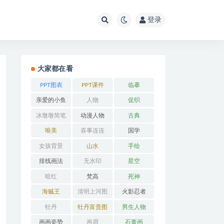
登录
大家都在看
PPT图表
PPT课件
临摹
亲爱的小鱼
人物
促织
冰墩墩简笔
动漫人物
古典
画
唯美
喜事连连
国学
女孩背景
山水
手绘
排线画法
无水印
星空
暗红
梵高
死神
海贼王
清明上河图
火影忍者
牡丹
牡丹富贵图
男生人物
画画姿势
画眉
石膏画