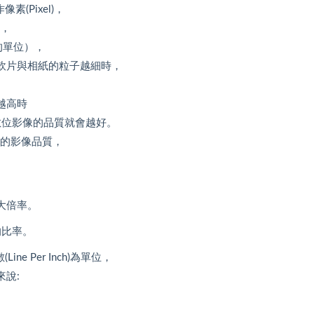
(Pixel)，
)，
用的單位），
軟片與相紙的粒子越細時，
越高時
數位影像的品質就會越好。
來的影像品質，
大倍率。
的比率。
e Per Inch)為單位，
說: