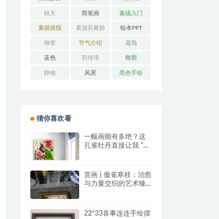
秋天
简笔画
素描入门
素描排线
素描石膏静
绘本PPT
物
聊斋
节气介绍
花鸟
蓝色
郭传璋
雕塑
静物
风景
黑色手绘
猜你喜欢看
一幅画能有多绝？这
孔雀牡丹直接让我 “哇
塞” 到想下单！
赏画 | 傲雀寒枝：治愈
与力量交织的艺术臻
品
22*33喜事连连手绘摆