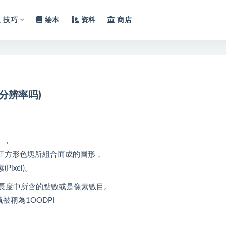
技巧
绘本
资料
商店
分辨率吗)
」，
正方形色塊所組合而成的圖形，
ixel)。
像在單位長度中所含的點數或是像素數目。
被稱為1OODPI