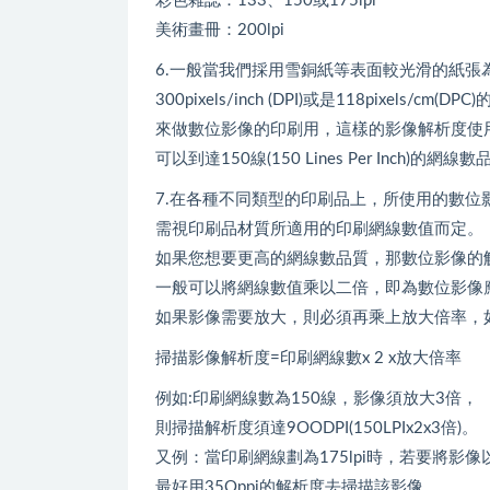
彩色雜誌：133、150或175lpi
美術畫冊：200lpi
6.一般當我們採用雪銅紙等表面較光滑的紙張
300pixels/inch (DPI)或是118pixels/cm(DP
來做數位影像的印刷用，這樣的影像解析度使
可以到達150線(150 Lines Per Inch)的網線
7.在各種不同類型的印刷品上，所使用的數位
需視印刷品材質所適用的印刷網線數值而定。
如果您想要更高的網線數品質，那數位影像的
一般可以將網線數值乘以二倍，即為數位影像
如果影像需要放大，則必須再乘上放大倍率，
掃描影像解析度=印刷網線數x 2 x放大倍率
例如:印刷網線數為150線，影像須放大3倍，
則掃描解析度須達9OODPI(150LPIx2x3倍)。
又例：當印刷網線劃為175lpi時，若要將影
最好用35Oppi的解析度去掃描該影像。