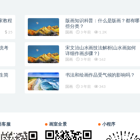
家教程
版画知识科普：什么是版画？都有哪
些分类？
25
国画
3 年前
1.2K
统考
宋文治山水画技法解析(山水画如何
详细作画步骤？)
国画
3 年前
162
生简
书法和绘画作品受气候的影响吗？
国画
3 年前
343
站客服
画室全景
小程序