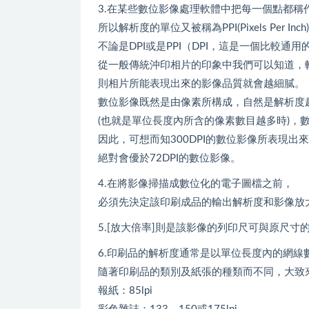
3.在某些數位影像處理軟體中把每一個點都稱作像素
所以解析度的單位又被稱為PPI(Pixels Per Inch
不論是DPI或是PPI（DPI，這是一個比較通
從一般傳統沖印相片的印象中我們可以知道，
則相片所能表現出來的影像品質就會越細膩。
數位影像既然是由像素所構成，自然是解析度
(也就是單位長度內所含的像素數目越多時)，
因此，可想而知300DPI的數位影像所表現出
絕對會優於72DPI的數位影像。
4.在將影像掃描成數位化的電子圖檔之前，
必須先決定該印刷成品的輸出解析度和影像放
5.[放大倍率]則是該影像的列印尺可與原尺寸
6.印刷品的解析度通常是以單位長度內的網線數(Lin
隨著印刷品的類別及紙張的種類而不同，大致來
報紙：85lpi