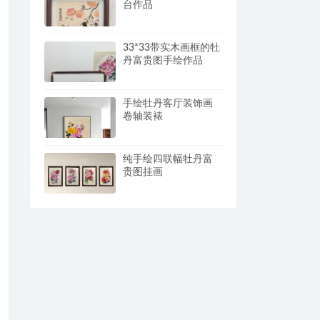
台作品
33*33带实木画框的牡
丹富贵图手绘作品
手绘牡丹客厅装饰画
卷轴装裱
纯手绘四联幅牡丹富
贵图挂画