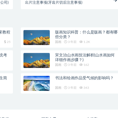
公司)
出片注意事项(牙齿片切后注意事项)
家教程
版画知识科普：什么是版画？都有哪
些分类？
25
国画
3 年前
1.2K
统考
宋文治山水画技法解析(山水画如何
详细作画步骤？)
国画
3 年前
162
生简
书法和绘画作品受气候的影响吗？
国画
3 年前
343