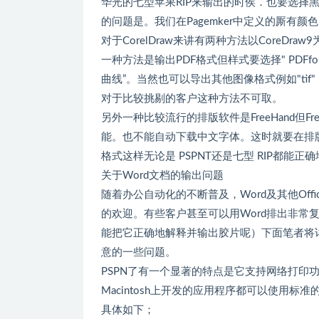
华光的七型苹果RIP来输出的时侯．也要选择黑
的问题是。我们在Pagemker中定义的厮有颜
对于CorelDraw来讲有两种方法以CoreD
一种方法是输出PDF格式但样式要选择" PDFfo
曲线”。当然也可以导出其他图像格式例如"tif
对于比较挑剔的客户这种方法不可取。
另外一种比较流行的排版软件是FreeHand但F
能。也不能自动下载中文字体。这时就要在排版
格式这样无论是 PSPNT还是七型 RIP都能正
关于Word文档的输出问题
随着办公自动化的不断普及，Word及其他Of
的欢迎。有些客户甚至可以用Word排出非常
能把它正确地解释并输出胶片呢）下面笔者将详细
意的一些问题。
PSPN了有一个显著的特点是它支持网络打印功能
Macintosh上开发的应用程序都可以使用标准
具体如下；