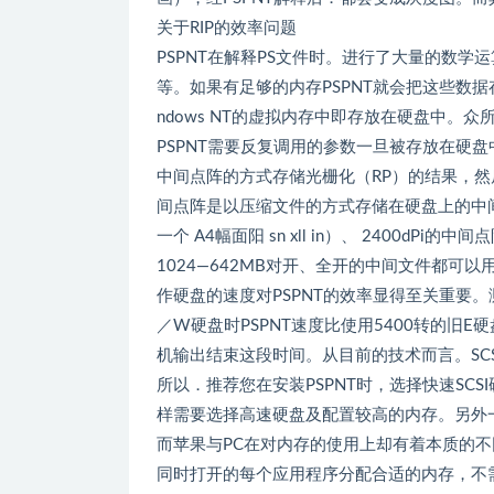
关于RIP的效率问题
PSPNT在解释PS文件时。进行了大量的数
等。如果有足够的内存PSPNT就会把这些数
ndows NT的虚拟内存中即存放在硬盘中。
PSPNT需要反复调用的参数一旦被存放在硬盘
中间点阵的方式存储光栅化（RP）的结果，然
间点阵是以压缩文件的方式存储在硬盘上的中
一个 A4幅面阳 sn xll in）、 2400dPi的
1024—642MB对开、全开的中间文件都可
作硬盘的速度对PSPNT的效率显得至关重要。测
／W硬盘时PSPNT速度比使用5400转的旧
机输出结束这段时间。从目前的技术而言。SC
所以．推荐您在安装PSPNT时，选择快速SCSI
样需要选择高速硬盘及配置较高的内存。另外一
而苹果与PC在对内存的使用上却有着本质的不
同时打开的每个应用程序分配合适的内存，不