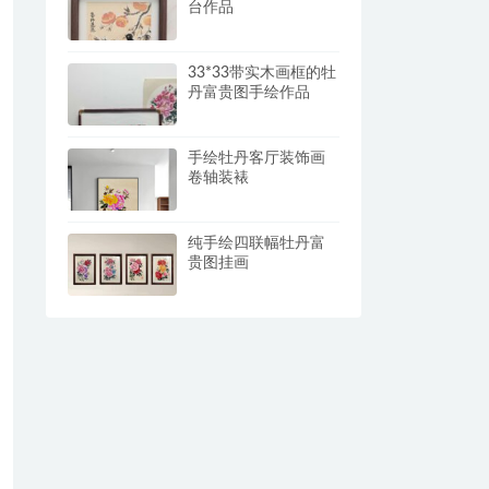
台作品
33*33带实木画框的牡
丹富贵图手绘作品
手绘牡丹客厅装饰画
卷轴装裱
纯手绘四联幅牡丹富
贵图挂画