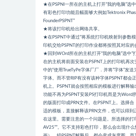
★在PSPNI一所在的主机上打开“我的电脑”选
有彩色打印功能且幅面够大例如Tektronix Phaser 600
FounderPSPNT”
★将该打印机给出网络共享。
★在PSPNT中通过“将系统打印机映射到参数
印机交给PSPNT的打印作业都将按照其对应
★回到WOrd所在的主机打开“我的电脑”选中”
在的主机将前面安装在PSPNT上的打印机再次
中的“使用TrueTyPe字体厂厂．并将”字体”发
字体。而不管RIP有没有该种字体PSPNT都
机上。PSPNT就会按照相应的模板进行解释输
功能不再为PSPNT安装PS打印机而是为Wor
的版面打印成PRN文件。在PSPNT上。选择合
适的模板，直接解释该PRN文件，也可以得到
在这里。需要注意的一个问题是。所选择的打印
AV25””。它不支持彩色打印，那么会出现什么
画），经PSPNT解释后．都会变成灰度图。