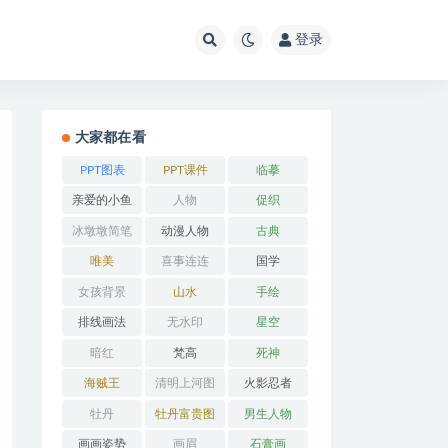
登录
大家都在看
PPT图表
PPT课件
临摹
亲爱的小鱼
人物
促织
冰墩墩简笔
动漫人物
古典
画
唯美
喜事连连
国学
女孩背景
山水
手绘
排线画法
无水印
星空
暗红
梵高
死神
海贼王
清明上河图
火影忍者
牡丹
牡丹富贵图
男生人物
画画姿势
画眉
石膏画