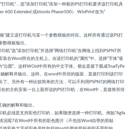
中“打印机“，选”添加打印机”添加一种新的PS打印机要求该打印机具
 Extended 或ktronlx Phaser500） WinPrlnt’改为”
模板”建立该打印机与某一个参数模板的对应。这样所有通过该PS打
的参数模板输出。
打印机”选”添加打印机”并选择”网络打印机”在网络上找到PSPNT所
安装在Word所在的主机上。在该打印机的”属性”中。选择“字体”项
送为”位图”。这样WOrd中所有的中文字体。都会直接下载成TrueTyPe
会正确解释并输出。这样。在word中所排的版面．直接打印到该打印
出了。另外有一种比较简单的方法．可以不利用PSPNT的网络打印
d所在的主机安装一台上面所说的PS打印机．在Word中，直接将所排
正确的解释和输出。
机必须是支持彩色打印的．如果随便选择一种打印机。例如”Agfa
情况呢7在Word中所有的彩色图片（不包括Word自带的剪贴
而其他彩色文字或彩色底纹包括Word自带的剪贴画则不受影响。