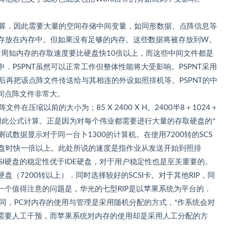
学运算．因此需要大量的空间存储中间变量，如同形数据、点阵信息等
据存放在内存中。但如果没有足够的内存。这些数据将被存放到W。
众所周知内存的存取速度要比硬盘快10倍以上，而这些中间文件都是
中．PSPNT虽然可以正常工作但整体性能将大受影响。PSPNT采用
后再把该点阵文件传送给与其相连的外设如照排机等。PSPNT的中
间点阵文件非常大。
中间点阵文件在压缩以前的大小为；85 X 2400 X H。2400半8＋1024＋
以用此公式计算。正是因为对每个伟业都需要进行大量的存取硬盘的*
试数据显示对于同一台卜1300的计算机。在使用7200转的SCS
E硬盘时快一倍以上。此处所说的速度是指作业从发送开始到照排
SI硬盘的稳定性优于IDE硬盘，对于用户稳定性也是至关重要的。
硬盘（7200转以上）．同时选择较好的SCSI卡。对于其他RIP，同
个值得注意的问题是，华光的七型RIP是以苹果系统为平台的．
同，PC对内存的使用与管理是采用随机分配的方式，*作系统会对
需要人工干预，而苹果系统对内存的使用却是采用人工分配的方