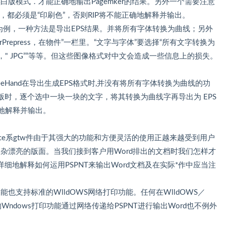
白版模式．才能正确地输出Pagemker的结果。另外一个需要注意
色，都必须是“印刷色”，否则RIP将不能正确地解释并输出。
raw9为例，一种方法是导出EPS结果。并将所有字体转换为曲线；另外
rPrepress，在物件”一栏里。“文字与字体”要选择“所有文字转换为
"，" JPG””等等。但这些图像格式对中文会造成一些信息上的损失。
reeHand在导出生成EPS格式时,并没有将所有字体转换为曲线的功
时，逐个选中一块一块的文字，将其转换为曲线字再导出为 EPS
确地解释并输出。
fice系gtw件由于其强大的功能和方便灵活的使用正越来越受到用户
复杂漂亮的版面。当我们接到客户用Word排出的文档时我们怎样才
地解释如何运用PSPNT来输出Word文档及在实际*作中应当注
也支持标准的WlldOWS网络打印功能。任何在WlldOWS／
的Wndows打印功能通过网络传递给PSPNT进行输出Word也不例外