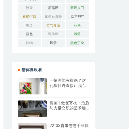
秋天
简笔画
素描入门
素描排线
素描石膏静
绘本PPT
物
聊斋
节气介绍
花鸟
蓝色
郭传璋
雕塑
静物
风景
黑色手绘
猜你喜欢看
一幅画能有多绝？这
孔雀牡丹直接让我 “哇
塞” 到想下单！
赏画 | 傲雀寒枝：治愈
与力量交织的艺术臻
品
22*33喜事连连手绘摆