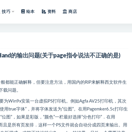
技巧
绘本
资料
商店
FreeHand的输出问题(关于page指令说法不正确的是)
PS文件一般都能正确解释，但要注意方法，用国内的RIP来解释西文软件生
下载问题。
需要为Win9x安装一台虚拟PS打印机。例如Agfa AV25打印机，其次
rue字体”，并将字体发送为”位图”。在用Pagemker6.5c打印生
择“位图”，如果是彩版，“颜色”一栏最好选择”分色打印”．在用
．而且是所有页发排．这样一个PS文件就会自动分成四页来输出。用