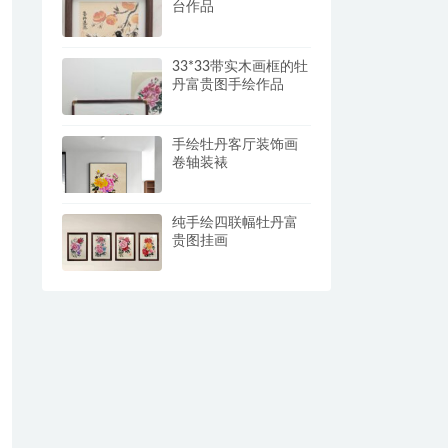
台作品
33*33带实木画框的牡
丹富贵图手绘作品
手绘牡丹客厅装饰画
卷轴装裱
纯手绘四联幅牡丹富
贵图挂画