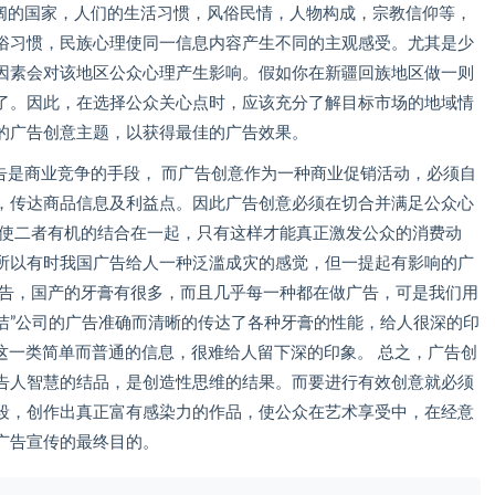
的国家，人们的生活习惯，风俗民情，人物构成，宗教信仰等，
俗习惯，民族心理使同一信息内容产生不同的主观感受。尤其是少
因素会对该地区公众心理产生影响。假如你在新疆回族地区做一则
了。因此，在选择公众关心点时，应该充分了解目标市场的地域情
的广告创意主题，以获得最佳的广告效果。
是商业竞争的手段， 而广告创意作为一种商业促销活动，必须自
，传达商品信息及利益点。因此广告创意必须在切合并满足公众心
 使二者有机的结合在一起，只有这样才能真正激发公众的消费动
所以有时我国广告给人一种泛滥成灾的感觉，但一提起有影响的广
广告，国产的牙膏有很多，而且几乎每一种都在做广告，可是我们用
宝洁”公司的广告准确而清晰的传达了各种牙膏的性能，给人很深的印
”这一类简单而普通的信息，很难给人留下深的印象。 总之，广告创
告人智慧的结品，是创造性思维的结果。而要进行有效创意就必须
段，创作出真正富有感染力的作品，使公众在艺术享受中，在经意
广告宣传的最终目的。