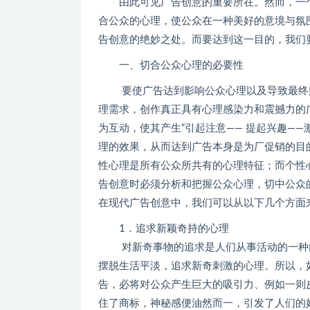
由此可见广告创意的重要所在。然而，一个
合公众的心理，使公众在一种美好的意境与氛
告创意的绝妙之处。而要达到这一目的，我们
一、切合公众心理的必要性
要使广告达到影响公众心理以及导致最终购
理需求，创作真正具有心理感染力和震撼力的
为互动，使其产生“引起注意—— 提起兴趣——激取
理的效果，从而达到广告本身是为厂促销的目
性心理是所有公众所共有的心理特征；而个性
告创意时必须分析和把握公众心理，切中公众
在现代广告创意中，我们可以从以下几个方面
1．追求新颖奇持的心理
对新奇事物的追求是人们从事活动的一种内
摆脱生活平淡，追求新奇刺激的心理。所以，
告，必将对公众产生巨大的吸引力、例如一则
住了商标，神秘感便油然而一，引发了人们的