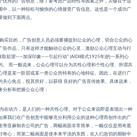
优秀的广告创意，除了要考虑产品特性等因素之外，关键在于适
围中，以一种轻松与愉快的心情接受广告信息。这也是一个成功广
要做到下面两点。
买目的，广告创意人员必须要捕捉到公众的心理，切合公众的心
广告作品，只有这样才能触动公众的心灵，激励公众心理互动与行
欲望——加深印象——引起行动” (AlDl模式1925年)的一系列心
的。 而一般说来，公众心理可以分为共性心理和个性心理、所谓共
心理是某一阶层或某一类公众所特有的心地特征。因此，在进行广
的关心焦点，投其所好，以获得 良好的广告宣传效果。具体说来，
来分析和把握公众心理：
在动力，是人们的一种共性心理。对于公众来说即是表现出一种
如果我们在广告创意中能够充分利用公众的这种心理而创作出的广
皮蒂亚麻制衣公司的广告，两幅画面非常简单，一幅仅仅是用布遮
好奇心；而第二幅画面是使本来平淡的东西，在人们急切的期盼中