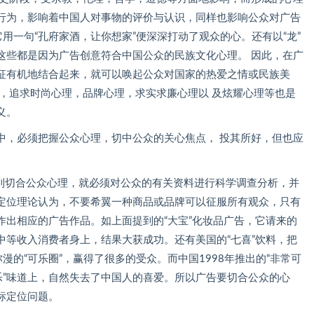
行为，影响着中国人对事物的评价与认识，同样也影响公众对广告
用一句“孔府家酒，让你想家”便深深打动了观众的心。还有以“龙”
这些都是因为广告创意符合中国公众的民族文化心理。 因此，在广
征有机地结合起来，就可以唤起公众对国家的热爱之情或民族美
，追求时尚心理，品牌心理，求实求廉心理以 及炫耀心理等也是
义。
，必须把握公众心理，切中公众的关心焦点， 投其所好，但也应
切合公众心理，就必须对公众的有关资料进行科学调查分析，并
定位理论认为，不要希翼一种商品或品牌可以征服所有观众，只有
作出相应的广告作品。如上面提到的“大宝”化妆品广告，它请来的
中等收入消费者身上，结果大获成功。还有美国的“七喜”饮料，把
漫的“可乐圈”，赢得了很多的受众。而中国1998年推出的“非常可
乐”味道上，自然失去了中国人的喜爱。所以广告要切合公众的心
标定位问题。