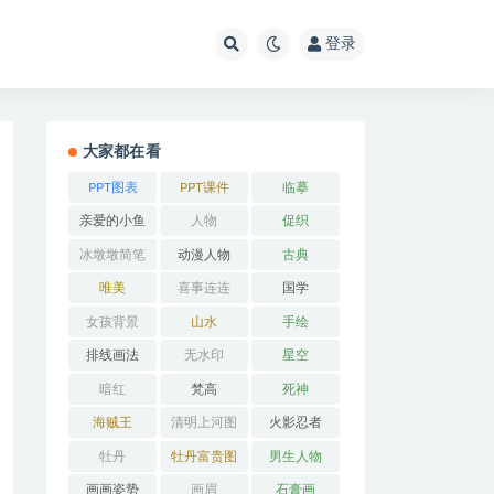
登录
大家都在看
PPT图表
PPT课件
临摹
亲爱的小鱼
人物
促织
冰墩墩简笔
动漫人物
古典
画
唯美
喜事连连
国学
女孩背景
山水
手绘
排线画法
无水印
星空
暗红
梵高
死神
海贼王
清明上河图
火影忍者
牡丹
牡丹富贵图
男生人物
画画姿势
画眉
石膏画