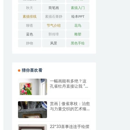
秋天
简笔画
素描入门
素描排线
素描石膏静
绘本PPT
物
聊斋
节气介绍
花鸟
蓝色
郭传璋
雕塑
静物
风景
黑色手绘
猜你喜欢看
一幅画能有多绝？这
孔雀牡丹直接让我 “哇
塞” 到想下单！
赏画 | 傲雀寒枝：治愈
与力量交织的艺术臻
品
22*33喜事连连手绘摆