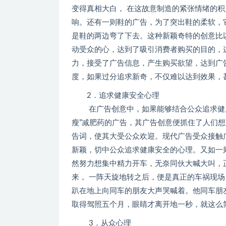
变得真相大白， 在这故意制造的紧张情绪的
响。还有一则鞋的广告，为了突出鞋的柔软，
是鞋的两边弯了下去。这种新颖奇特的创意比
动受众的心，达到了吸引消费者购买的目的，
力，接受了广告信息，产生购买欲望，达到广
度，如果过分追求新奇，不仅难以达到效果，
2．追求健康安全心理
在广告创意中，如果能够结合公众追求健康
瘦”减肥药的广告，其广告创意便抓住了人们想
告词，使其大受公众欢迎。现代广告受众接触
新颖，切中公众追求健康安全的心理。又如一
然努力想集中精力开车，无奈同伙大喊大叫，
来， 一阵天旋地转之后，便是真正的车祸现
趴在地上向同车的朋友大声哭喊着。他同车朋
取得驾照五个月，眼睛才离开地一秒，就这么
3．从众心理