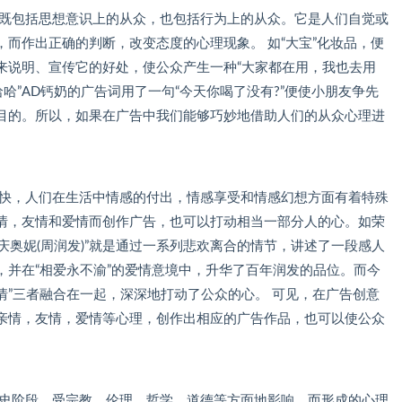
包括思想意识上的从众，也包括行为上的从众。它是人们自觉或
而作出正确的判断，改变态度的心理现象。 如“大宝”化妆品，便
来说明、宣传它的好处，使公众产生一种“大家都在用，我也去用
哈”AD钙奶的广告词用了一句“今天你喝了没有?”便使小朋友争先
目的。所以，如果在广告中我们能够巧妙地借助人们的从众心理进
，人们在生活中情感的付出，情感享受和情感幻想方面有着特殊
情，友情和爱情而创作广告，也可以打动相当一部分人的心。如荣
庆奥妮(周润发)”就是通过一系列悲欢离合的情节，讲述了一段感人
，并在“相爱永不渝”的爱情意境中，升华了百年润发的品位。而今
爱情”三者融合在一起，深深地打动了公众的心。 可见，在广告创意
亲情，友情，爱情等心理，创作出相应的广告作品，也可以使公众
阶段，受宗教，伦理，哲学，道德等方面地影响，而形成的心理