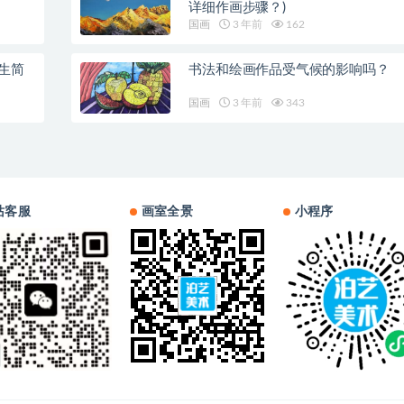
详细作画步骤？)
国画
3 年前
162
生简
书法和绘画作品受气候的影响吗？
国画
3 年前
343
站客服
画室全景
小程序