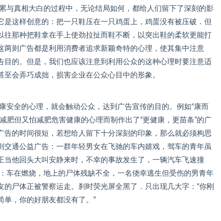
积累与真相大白的过程中，无论结局如何，都给人们留下了深刻的影
它是这样创意的：把一只鞋压在一只鸡蛋上，鸡蛋没有被压破．但
以往那种把鞋拿在手上使劲拉扯而鞋不断，以突出鞋的柔软更能打
这两则广告都是利用消费者追求新颖奇特的心理，使其集中注意
告目的。但是，我们也应该注意到利用公众的这种心理时要注意适
甚至会弄巧成拙，损害企业在公众心目中的形象。
安全的心理，就会触动公众，达到广告宣传的目的。例如“康而
减肥但又怕减肥危害健康的心理而制作出了“更健康，更苗条”的广
广告的时间很短，若想给人留下十分深刻的印象，那么就必须构思
则交通公益广告：一群年轻男女在飞驰的车内嬉戏，驾车的青年虽
正当他回头大叫安静来时，不幸的事故发生了，一辆汽车飞速撞
场：车在燃烧，地上的尸体残缺不全，一名侥幸逃生但受伤的男青年
友的尸体正被警察运走。刹时荧光屏全黑了．只出现几大字：“你刚
简单，你的好朋友都没有了。”