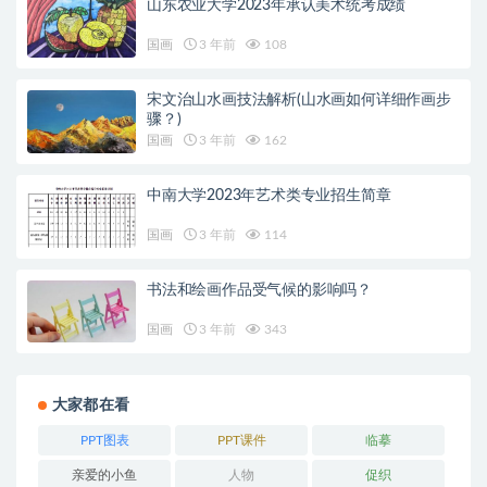
山东农业大学2023年承认美术统考成绩
国画
3 年前
108
宋文治山水画技法解析(山水画如何详细作画步
骤？)
国画
3 年前
162
中南大学2023年艺术类专业招生简章
国画
3 年前
114
书法和绘画作品受气候的影响吗？
国画
3 年前
343
大家都在看
PPT图表
PPT课件
临摹
亲爱的小鱼
人物
促织