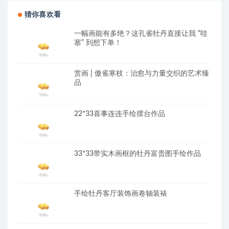
猜你喜欢看
一幅画能有多绝？这孔雀牡丹直接让我 “哇
塞” 到想下单！
赏画 | 傲雀寒枝：治愈与力量交织的艺术臻
品
22*33喜事连连手绘摆台作品
33*33带实木画框的牡丹富贵图手绘作品
手绘牡丹客厅装饰画卷轴装裱