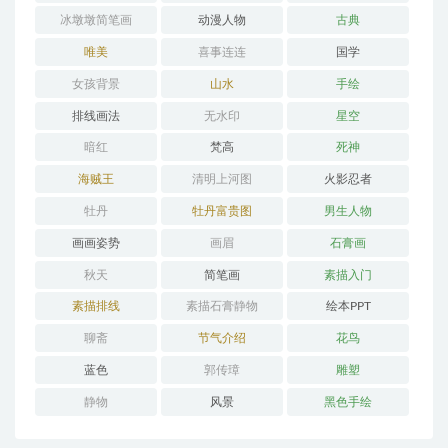
冰墩墩简笔画
动漫人物
古典
唯美
喜事连连
国学
女孩背景
山水
手绘
排线画法
无水印
星空
暗红
梵高
死神
海贼王
清明上河图
火影忍者
牡丹
牡丹富贵图
男生人物
画画姿势
画眉
石膏画
秋天
简笔画
素描入门
素描排线
素描石膏静物
绘本PPT
聊斋
节气介绍
花鸟
蓝色
郭传璋
雕塑
静物
风景
黑色手绘