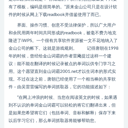
有了模板，编码是很简单的。”原来金山公司只是在设计软
件的时候从网上下载readbook并借鉴使用了而已。
界面、操作习惯、创意不受法律保护，所以广大用户
和余民用两年时间共同形成的readbook，被毫不费力地克
隆进了iWPS。一个很有共享软件资源被一文不花地纳入了
金山公司的帐下。这就是游戏规则。 记得唐朝在1998
年的时候，曾经给金山词霸的作者雷飏提过这样一个建
议：能不能在翻译的时候记录被点的单词以供专门学习之
用。这个愿望直到金山词霸2001.net才以生词本的形式实
现。不过在这之前，唐朝已经使用了一个相当棒的共享软
件－由吴雷雷编写的单词抓取器，它的功能描述如下：
“在网上冲浪的时候、当您在阅读英文的时候，如果遇
到不认识的单词金山词霸可以轻松的将它们翻译出来，但
是如果您希望将它们（包括单词、音标和解释）保存下来
以后学习它们，那么单词抓取器将能够帮助您。