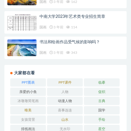
国画
3 年前
162
中南大学2023年艺术类专业招生简章
国画
3 年前
114
书法和绘画作品受气候的影响吗？
国画
3 年前
343
大家都在看
PPT图表
PPT课件
临摹
亲爱的小鱼
人物
促织
冰墩墩简笔画
动漫人物
古典
唯美
喜事连连
国学
女孩背景
山水
手绘
排线画法
无水印
星空