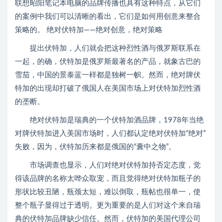
联想昭阳笔记本电脑的品牌传播也具有这种特点，从它们
的案例中我们可以清晰的看出，它们是如何用创意来整合
策略的。 绝对伏特加——绝对创意，绝对策略
提出伏特加，人们就会把这种烈性酒与俄罗斯联系在
一起，的确，伏特加是俄罗斯最著名的产品，就象古巴的
雪茄，中国的景泰蓝一样都是独树一帜。然而，绝对牌伏
特加的出现却打破了俄国人在美国市场上对伏特加烈性酒
的垄断。
绝对伏特加是瑞典的一个伏特加酒品牌，1978年当绝
对牌伏特加进入美国市场时，人们都认定绝对伏特加“绝对”
失败，因为，伏特加历来都是俄国的“囊中之物”。
市场调查也显示，人们对绝对伏特加持否定态度，觉
得该品牌的名称太哗众取宠，而且觉得绝对伏特加瓶子的
形状比较丑陋，瓶颈太短，难以倒取，瓶帖也很单一，使
整个瓶子显得过于透明。更为重要的是人们对这个来自瑞
典的伏特加品牌缺少信任。然而，伏特加的美国代理公司