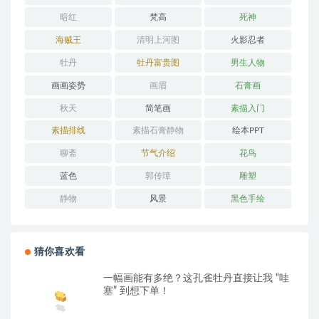
暗红
梵高
死神
海贼王
清明上河图
火影忍者
牡丹
牡丹富贵图
男生人物
画画姿势
画眉
石膏画
秋天
简笔画
素描入门
素描排线
素描石膏静物
绘本PPT
聊斋
节气介绍
花鸟
蓝色
郭传璋
雕塑
静物
风景
黑色手绘
猜你喜欢看
一幅画能有多绝？这孔雀牡丹直接让我 “哇
塞” 到想下单！