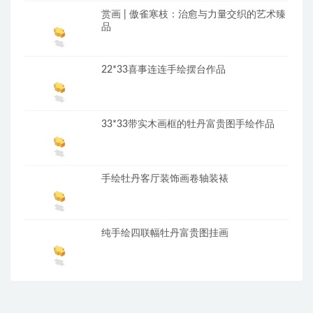
赏画 | 傲雀寒枝：治愈与力量交织的艺术臻
品
22*33喜事连连手绘摆台作品
33*33带实木画框的牡丹富贵图手绘作品
手绘牡丹客厅装饰画卷轴装裱
纯手绘四联幅牡丹富贵图挂画