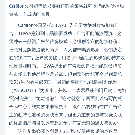
Carillon公司却坚信只要有正确的策略就可以把绝对伏特加
做成一个成功的品牌。
Carillon公司委托TBWA广告公司为绝对伏特加做广
告，TBWA意识到，品牌要成功，广告不能随波逐流，必
须冲破一般酒广告的传统模式，必须创造它的附加价值，
把绝对品牌塑造成时尚的，人人都想喝的形象，他们决定
在“绝对”二字上寻找突破，用名字和酒瓶的形状的独特来表
现质量和时尚。TBWA提出的广告概念是揭示绝对伏特加
与市场上其他品牌的差异点，但创意的发想完全是创意总
监5分钟内的灵感闪现。最初的平面广告创意是以“绝对
（ABSOLUT）”为首字，并以一个表示品质的词居次，例如
“绝对完美”、“绝对清澈”、“绝对创意”，画面则以特写的瓶
子为中心，视觉效果非常突出，该产品的独特性由广告产
生的独特性准确的反映出来，但更为重要的是与视觉关联
的标题措辞与引发的奇想赋予了广告无穷的魅力与奥妙。
这种别出心裁的创意方式很快就引起市场的迅速反