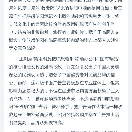
用剑的气质，剑的“决绝果断”比附昭阳电脑的巧妙敏捷；用
扇的风度，扇的“收发随心”比喻昭阳电脑的使用自如；后三
篇广告把联想昭阳笔记本电脑的功能和形象融为一体，将
古代文化中的元素比较恰当的应用到现代广告的创作当
中，结合的非常自然，拿捏的非常到位，赋予了品牌人文
概念，使联想昭阳在品牌概念和内涵的张力上都大大领先
于众竞争品牌。
“玉剑扇”篇用创意把联想昭阳“移动办公”和“国有精品”
的核心概念发挥的淋漓尽致，并充分引发出了中国人灵魂
深处的民族认同感，增强了中国消费者对民族品牌的信
心。虽然，这四版平面广告主要投放在专业媒体上，但其
影响力还是很大的，不但在促进市场销售方面获得了巨大
的成功，而且被许多消费者所喜爱，不少读者看到联想昭
阳“玉剑扇”的广告后，爱不释手，把广告当作艺术品一样收
藏起来；据经销商反映，昭阳的指名购买率在广告推出后
明显提高，品牌认知度很高。