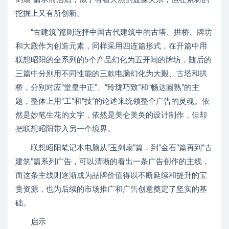
挖掘上又有所创新。
“古建筑”篇则选择中国古代建筑中的古塔、拱桥、牌坊
和大殿作为创造元素，同样采用四连篇形式，在开篇中用
联想昭阳的全系列的5个产品幻化为五开间的牌坊，随后的
三篇中分别用不同性能的三款电脑幻化为大殿、古塔和拱
桥，分别对应“堂皇中正”、“玲珑巧致”和“畅达圆熟”的主
题，整体上用“工”和“技”的论述来统领整个广告的灵魂。依
然是妙笔生花的文字，依然是美仑美奂的设计制作，但却
把联想昭阳带入另一个境界。
联想昭阳笔记本电脑从“玉剑扇”篇，到“金石”篇再到“古
建筑”篇系列广告，可以清晰的看出一条广告创作的主线，
而这条主线则逐渐成为品牌价值得以不断延续和提升的宝
贵资源，也为后续的市场推广和广告创意奠定了坚实的基
础。
启示