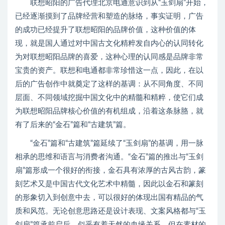
联想昭阳的广告代理北京电通意识到从“玉剑扇”开始，
已经逐渐摸到了品牌经营和塑造的脉络，事实证明，广告
的成功已经提升了联想昭阳的品牌价值，这种价值的体
现，就是国人通过对中国古文化精粹发自内心的认同转化
为对联想昭阳品牌的喜爱，这种心理的认同感是品牌非常
宝贵的资产。联想和电通都非常珍惜这一点，因此，在以
后的广告创作中就奠定了这样的基调：从不同角度、不同
层面、不同领域挖掘中国文化中的精髓和精粹，使它们成
为联想昭阳品牌核心价值的有机组成，沿着这条脉胳，就
有了后来的“金石”篇和“古建筑”篇。
“金石”篇和“古建筑”篇延续了“玉剑扇”的基调，用一脉
相承的思维和语言与消费者沟通。“金石”篇的推出与“玉剑
扇”篇形成一个很好的衔接，金石具有浓厚的古风古韵，篆
刻艺术又是中国古代文化艺术中精髓，因此以金石和篆刻
的形象切入到创意中去，可以很好的体现出国有精品的气
质和风范。无论创意思路还是设计表现、文案风格都与“玉
剑扇”篇承前启后，似乎有着天然的血缘关系，但在素材的