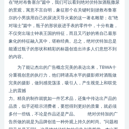
在“绝对布鲁塞尔”篇中，我们可以看到绝对伏特加酒瓶撒尿
的景观，寓意不言自明，象征那个在关键时刻拯救布鲁塞
尔的小男孩用自己的尿浇灭导火索的这一著名雕塑；在“绝
对瑞士”篇中，瓶子的形状嵌进手表的零件中，十分有趣，
不仅突出瑞士钟表王国的特征，而且又巧妙的将自己最形
象化的特征融入其中，堪称经典。总之，绝对伏特加总是
能通过瓶子的形状和精彩的标题创造出许多人们意想不到
的内容。
为了能让杰出的广告概念完美的表达出来，TBWA十
分重视创意的执行力，他们聘请高水平的摄影师对酒瓶做
完美的摄影，做到感觉荡漾，吸引人，产生视觉上和联觉
上的震撼
力。精良的制作就犹如一件艺术品，还集中传达出产品的
品质，似乎还暗示消费者，要想得到更好的质量，就必须
多付一些钱，不论是作品还是产品。 绝对伏特加的广
告所做的就是为品牌创造一种外观上持久的时尚。“问题相