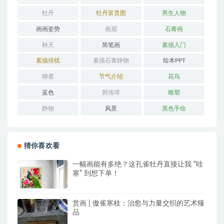
牡丹
牡丹富贵图
男生人物
画画姿势
画眉
石膏画
秋天
简笔画
素描入门
素描排线
素描石膏静物
绘本PPT
聊斋
节气介绍
花鸟
蓝色
郭传璋
雕塑
静物
风景
黑色手绘
猜你喜欢看
一幅画能有多绝？这孔雀牡丹直接让我 “哇
塞” 到想下单！
赏画 | 傲雀寒枝：治愈与力量交织的艺术臻
品