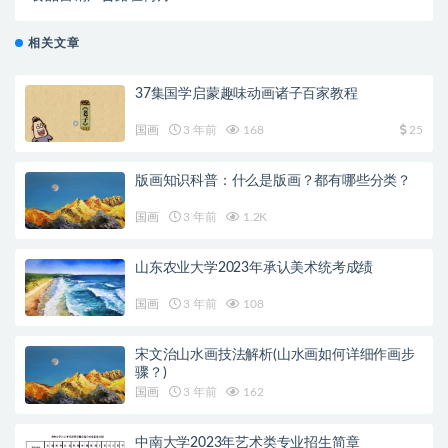
相关文章
37集国学启蒙趣味动画诸子百家教程
国画
3 年前
168
25
版画知识科普：什么是版画？都有哪些分类？
国画
3 年前
1.2K
山东农业大学2023年承认美术统考成绩
国画
3 年前
108
宋文治山水画技法解析(山水画如何详细作画步
骤？)
国画
3 年前
162
中南大学2023年艺术类专业招生简章