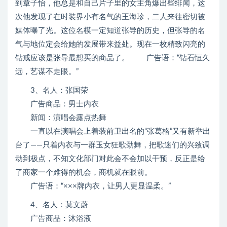
到章子怡，他总是和自己片子里的女主角爆出些绯闻，这
次他发现了在时装界小有名气的王海珍，二人来往密切被
媒体曝了光。这位名模一定知道张导的历史，但张导的名
气与地位定会给她的发展带来益处。现在一枚精致闪亮的
钻戒应该是张导最想买的商品了。 广告语：“钻石恒久
远，艺谋不走眼。”
3、名人：张国荣
广告商品：男士内衣
新闻：演唱会露点热舞
一直以在演唱会上着装前卫出名的“张葛格”又有新举出
台了——只着内衣与一群玉女狂歌劲舞，把歌迷们的兴致调
动到极点，不知文化部门对此会不会加以干预，反正是给
了商家一个难得的机会，商机就在眼前。
广告语：“×××牌内衣，让男人更显温柔。”
4、名人：莫文蔚
广告商品：沐浴液