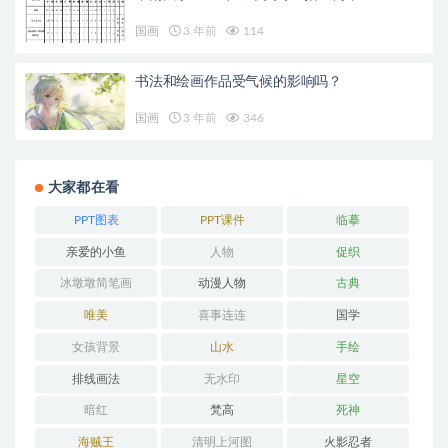
国画
3 年前
114
书法和绘画作品受气候的影响吗？
国画
3 年前
346
大家都在看
PPT图表
PPT课件
临摹
亲爱的小鱼
人物
促织
冰墩墩简笔画
动漫人物
古典
唯美
喜事连连
国学
女孩背景
山水
手绘
排线画法
无水印
星空
暗红
梵高
死神
海贼王
清明上河图
火影忍者