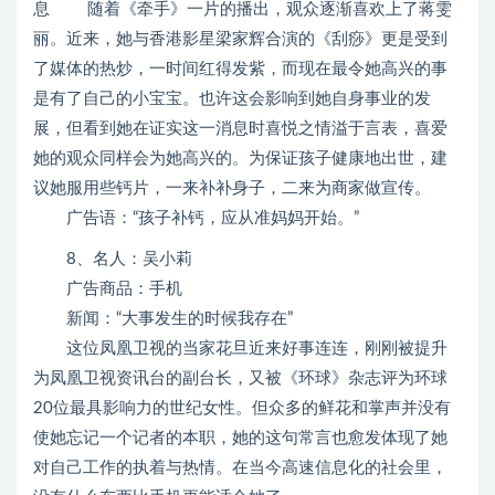
息 随着《牵手》一片的播出，观众逐渐喜欢上了蒋雯
丽。近来，她与香港影星梁家辉合演的《刮痧》更是受到
了媒体的热炒，一时间红得发紫，而现在最令她高兴的事
是有了自己的小宝宝。也许这会影响到她自身事业的发
展，但看到她在证实这一消息时喜悦之情溢于言表，喜爱
她的观众同样会为她高兴的。为保证孩子健康地出世，建
议她服用些钙片，一来补补身子，二来为商家做宣传。
广告语：“孩子补钙，应从准妈妈开始。”
8、名人：吴小莉
广告商品：手机
新闻：“大事发生的时候我存在”
这位凤凰卫视的当家花旦近来好事连连，刚刚被提升
为凤凰卫视资讯台的副台长，又被《环球》杂志评为环球
20位最具影响力的世纪女性。但众多的鲜花和掌声并没有
使她忘记一个记者的本职，她的这句常言也愈发体现了她
对自己工作的执着与热情。在当今高速信息化的社会里，