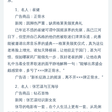
系。
1、名人：崔健
广告商品：正骨水
新闻：因脚伤严重，缺席格莱美颁奖典礼
已年近不惑的崔健可谓中国摇滚界的先驱，虽已江河
日下，但坚持自己风格的他仍然被歌迷们津津乐道，此番
能被邀请出席音乐界的盛典——格莱美颁奖仪式，真为这位
老将脸上增光。谁知天降横祸，让他驻足于国门，甚为可
惜。假如哪家药厂能领先一步，医好老崔的脚，让他在典
礼中当着全世界歌迷的面平静地解释一句：“能够出席盛会
颇感荣幸，多亏了×××牌正骨水。”
广告语：“新长征路上的摇滚，离不开×××牌正骨水。”
2、名人：张艺谋与王海珍
广告商品：钻石首饰
新闻：张艺谋结识新女友
张导的电影有一套，在个人生活上更有一套。从巩俐