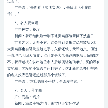
过的了。
广告语：“每周看《实话实说》，每日读《小崔自
传》。”
6、名人麦当娜
广告种类：餐厅
新闻：餐厅结账刷卡刷不通麦当娜险些留下洗盘子
世界之大，无奇不有。谁会想到身价过亿的歌坛大姐
大麦当娜也会遭此尴尬之事，欠债还钱，天经地义。但这
一真理也会因人而异，谁让她是大名鼎鼎的歌坛天后呢!这
不，餐厅老板在认出这位名人后破例让她“赊账”，买的没有
卖的精，老板的小算盘早已打好了，这则新闻给餐厅带来
的名人效应已远远超过那几个饭钱了。
广告语：“本店赊账不坐蜡，全因麦当娜。”
7、名人：蒋雯丽
广告商品：钙片
新闻：满溢幸福之情，蒋雯丽证实怀孕消