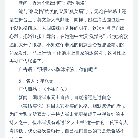
新闻：香港个唱出演“香妃泡泡浴”
能与“张葛格”媲美的应属“莫美眉”了，无论在银幕上还
是在舞台上，莫文蔚人气颇旺。同样，她在演艺圈也是一
个以风格前卫、大胆泼辣而著称的明星。这次可算是别出
心裁，把浴缸搬上舞台，在泡泡中大演“洗澡秀”，让她的歌
迷们大开了眼界。不知这个非凡的创意是否被那些精明的
商家发现，马上行动吧!让她用上自家的沐浴液，这可比上
央视广告强多了。
广告语：“我爱×××牌沐浴液，你们呢?”
5、名人：崔永元
广告商品：《小崔自传》
新闻：国嘴崔永元出自传，自嘲远远超过自恋
《实话实说》栏目以它朴实的风格、幽默诙谐的调侃
为广大观众所喜爱，主持人崔永元更是成了央视最红的主
持人之一。但小崔没有逃过“名人出书”这一俗套，反正有人
肯掏钱，观众喜欢看就行，自己推销自己的书是最合适不