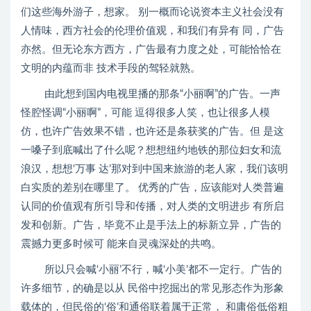
们这些海外游子，想家。 别一概而论说资本主义社会没有
人情味，西方社会的伦理价值观，和我们有异有 同，广告
亦然。但无论东方西方，广告最有力度之处，可能恰恰在
文明的内蕴而非 技术手段的驾轻就熟。
由此想到国内电视里播的那条“小丽啊”的广告。一声
怪腔怪调“小丽啊”，可能 逗得很多人笑，也让很多人模
仿，也许广告效果不错，也许还是条获奖的广告。但 是这
一嗓子到底喊出了什么呢？想想纽约地铁的那位妇女和流
浪汉，想想‘万事 达’那对到中国来旅游的老人家，我们该明
白实质的差别在哪里了。 优秀的广告，应该能对人类普遍
认同的价值观有所引导和传播，对人类的文明进步 有所启
发和创新。广告，毕竟不止是手法上的标新立异，广告的
震撼力更多时候可 能来自灵魂深处的共鸣。
所以只会喊‘小丽’不行，喊‘小美’都不一定行。广告的
许多细节，的确是以从 民俗中挖掘出的常见形态作为形象
载体的，但民俗的‘俗’和通俗联着属于正常， 和庸俗低俗粗