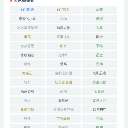
大家都在看
PPT图表
PPT课件
临摹
亲爱的小鱼
人物
促织
冰墩墩简笔画
动漫人物
古典
唯美
喜事连连
国学
女孩背景
山水
手绘
排线画法
无水印
星空
暗红
梵高
死神
海贼王
清明上河图
火影忍者
牡丹
牡丹富贵图
男生人物
画画姿势
画眉
石膏画
秋天
简笔画
素描入门
素描排线
素描石膏静物
绘本PPT
聊斋
节气介绍
花鸟
蓝色
郭传璋
雕塑