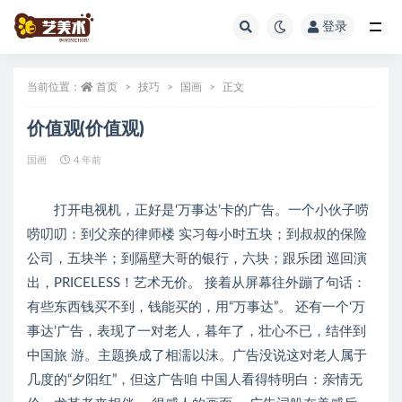
登录
全部
当前位置：
首页
技巧
国画
正文
价值观(价值观)
国画
4 年前
打开电视机，正好是‘万事达’卡的广告。一个小伙子唠
唠叨叨：到父亲的律师楼 实习每小时五块；到叔叔的保险
公司，五块半；到隔壁大哥的银行，六块；跟乐团 巡回演
出，PRICELESS！艺术无价。 接着从屏幕往外蹦了句话：
有些东西钱买不到，钱能买的，用“万事达”。 还有一个‘万
事达’广告，表现了一对老人，暮年了，壮心不已，结伴到
中国旅 游。主题换成了相濡以沫。广告没说这对老人属于
几度的“夕阳红”，但这广告咱 中国人看得特明白：亲情无