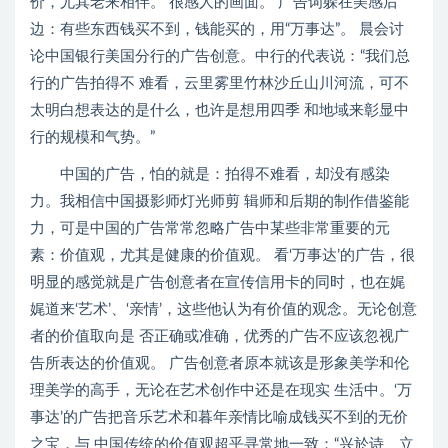
价，尤其老来相伴。 很感人的画面。 广告词躲在美感后
边：有些东西钱买不到，钱能买的，用“万事达”。 晨会讨
论中国银行美国分行的广告创意。中行的代表说：“我们总
行的广告拍得不 难看，云里雾里竹林沙丘山川河流，可不
太明白想表达的是什么，也许是想用四季 和地域来彰显中
行的规模和气势。”
中国的广告，怕的就是：拍得不难看，却没有感染
力。我相信中国摄影师灯光师剪 辑师和后期的制作借鉴能
力，可是中国的广告常常忽略广告中某些非常重要的元
素：价值观，尤其是健康的价值观。 看‘万事达’的广告，很
明显的感觉就是广告创意者在宣传信用卡的同时，也在娓
娓道来‘艺术’、‘亲情’，这些他认为有价值的观念。无论创意
者的价值取向是 否正确或准确，优秀的广告不应该忽视广
告所表达的价值观。 广告创意者原本就该是形象美学和伦
理美学的高手，无论在艺术创作中还是在现实 生活中。‘万
事达’的广告把音乐艺术和暮年亲情比喻成钱买不到的无价
之宝，与 中国传统的价值观超乎寻常地一致：“兴於诗、立