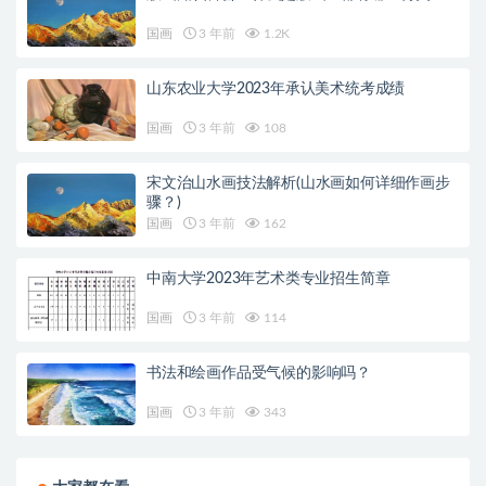
国画
3 年前
1.2K
山东农业大学2023年承认美术统考成绩
国画
3 年前
108
宋文治山水画技法解析(山水画如何详细作画步
骤？)
国画
3 年前
162
中南大学2023年艺术类专业招生简章
国画
3 年前
114
书法和绘画作品受气候的影响吗？
国画
3 年前
343