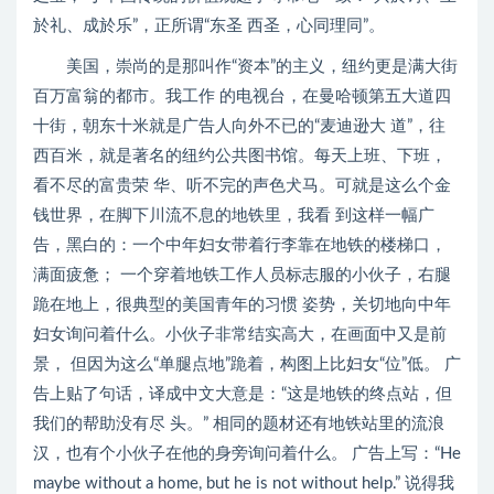
於礼、成於乐”，正所谓“东圣 西圣，心同理同”。
美国，崇尚的是那叫作“资本”的主义，纽约更是满大街
百万富翁的都市。我工作 的电视台，在曼哈顿第五大道四
十街，朝东十米就是广告人向外不已的“麦迪逊大 道”，往
西百米，就是著名的纽约公共图书馆。每天上班、下班，
看不尽的富贵荣 华、听不完的声色犬马。可就是这么个金
钱世界，在脚下川流不息的地铁里，我看 到这样一幅广
告，黑白的：一个中年妇女带着行李靠在地铁的楼梯口，
满面疲惫； 一个穿着地铁工作人员标志服的小伙子，右腿
跪在地上，很典型的美国青年的习惯 姿势，关切地向中年
妇女询问着什么。小伙子非常结实高大，在画面中又是前
景， 但因为这么“单腿点地”跪着，构图上比妇女“位”低。 广
告上贴了句话，译成中文大意是：“这是地铁的终点站，但
我们的帮助没有尽 头。” 相同的题材还有地铁站里的流浪
汉，也有个小伙子在他的身旁询问着什么。 广告上写：“He
maybe without a home, but he is not without help.” 说得我