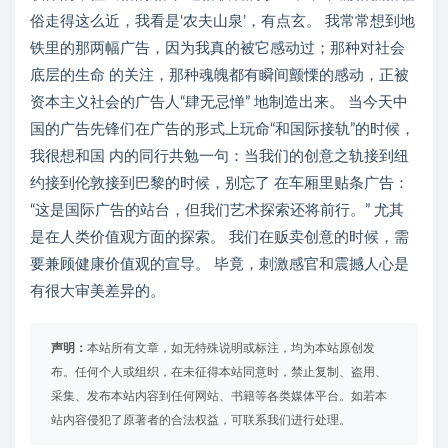
俗走得这么近，我看是‘农夫山泉’，有点玄。 我常常想到地
铁里的那两幅广告，因为我真的被它感动过；那种对社会
底层的生命 的关注，那种魂魄都有瞬间颤慄的感动，正被
资本主义社会的广告人“肆无忌惮” 地制造出来。 当今天中
国的广告先锋们在广告的形式上玩命“和国际接轨”的时候，
我很想和国 内的同行共勉一句：当我们的创意之轨接到纽
约接到伦敦接到巴黎的时候，别忘了 在车厢里贴条广告：
“这是国际广告的站台，但我们艺术探索还将前行。” 尤其
是在人类价值观方面的探索。 我们在贩卖创意的时候，需
要兼顾健康价值观的宣导。 毕竟，刺激感官和震撼人心是
有很大审美差异的。
声明：
本站所有文章，如无特殊说明或标注，均为本站原创发
布。任何个人或组织，在未征得本站同意时，禁止复制、盗用、
采集、发布本站内容到任何网站、书籍等各类媒体平台。如若本
站内容侵犯了原著者的合法权益，可联系我们进行处理。