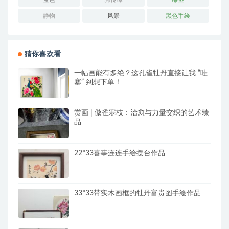
静物
风景
黑色手绘
猜你喜欢看
一幅画能有多绝？这孔雀牡丹直接让我 “哇
塞” 到想下单！
赏画 | 傲雀寒枝：治愈与力量交织的艺术臻
品
22*33喜事连连手绘摆台作品
33*33带实木画框的牡丹富贵图手绘作品