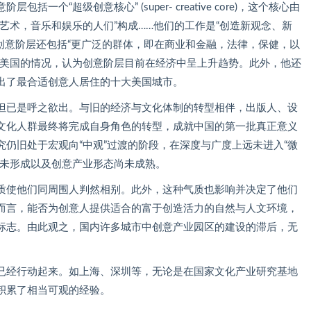
个“超级创意核心” (super- creative core)，这个核心由
艺术，音乐和娱乐的人们”构成……他们的工作是“创造新观念、新
，创意阶层还包括“更广泛的群体，即在商业和金融，法律，保健，以
于美国的情况，认为创意阶层目前在经济中呈上升趋势。此外，他还
出了最合适创意人居住的十大美国城市。
但已是呼之欲出。与旧的经济与文化体制的转型相伴，出版人、设
文化人群最终将完成自身角色的转型，成就中国的第一批真正意义
仍旧处于宏观向“中观”过渡的阶段，在深度与广度上远未进入“微
尚未形成以及创意产业形态尚未成熟。
质使他们同周围人判然相别。此外，这种气质也影响并决定了他们
而言，能否为创意人提供适合的富于创造活力的自然与人文环境，
标志。由此观之，国内许多城市中创意产业园区的建设的滞后，无
已经行动起来。如上海、深圳等，无论是在国家文化产业研究基地
积累了相当可观的经验。