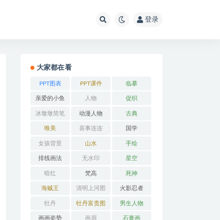
登录
大家都在看
PPT图表
PPT课件
临摹
亲爱的小鱼
人物
促织
冰墩墩简笔
动漫人物
古典
画
唯美
喜事连连
国学
女孩背景
山水
手绘
排线画法
无水印
星空
暗红
梵高
死神
海贼王
清明上河图
火影忍者
牡丹
牡丹富贵图
男生人物
画画姿势
画眉
石膏画