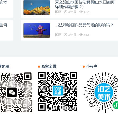
统考
宋文治山水画技法解析(山水画如何
详细作画步骤？)
国画
3 年前
162
生简
书法和绘画作品受气候的影响吗？
国画
3 年前
343
站客服
画室全景
小程序