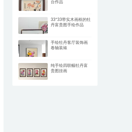
台作品
33*33带实木画框的牡
丹富贵图手绘作品
手绘牡丹客厅装饰画
卷轴装裱
纯手绘四联幅牡丹富
贵图挂画