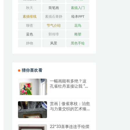
秋天
简笔画
素描入门
素描排线
素描石膏静
绘本PPT
物
聊斋
节气介绍
花鸟
蓝色
郭传璋
雕塑
静物
风景
黑色手绘
猜你喜欢看
一幅画能有多绝？这
孔雀牡丹直接让我 “哇
塞” 到想下单！
赏画 | 傲雀寒枝：治愈
与力量交织的艺术臻
品
22*33喜事连连手绘摆