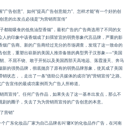
广告创意”、如何“提高广告创意能力”、怎样才能“有一个好的创
创意的出发点必须是“为营销而宣传”
都能吸食的低焦油型香烟”，最初广告的广告商选用了不同的女
众人的印象中该香烟成了妇孺皆宜的弱势形象代言品牌，严重的影
香烟广告商。新的广告商经过充分的市场调查，发现了这一致命的
告创意，重塑出崭新的美国人推崇备致的典型男子汉形象——“美国
坚韧、不屈不铙、敢于开拓以及美国西部天高地远、落霞漫天、奔马
烟新的强势品牌，彻底抛弃了原有的弱势品牌形象，使其成了美国
销状态，，走出了一条“借助公共媒体的成功”的“营销宣传”之路。
代广告宣传的最成功案例而为广告人所称道。
而宣传”。任何广告作品，如果失去了这一基本出发点，那么不
视剧的圈子，失去了为为营销而宣传的广告创意的本意。
了营销”
个广东化妆品厂家为自己品牌名叫‘馨X’的化妆品作广告，在河南