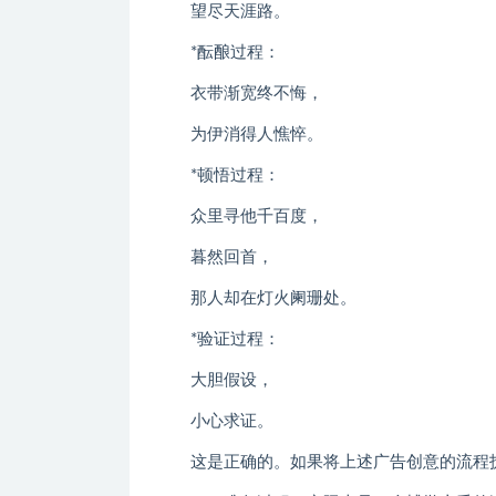
望尽天涯路。
*酝酿过程：
衣带渐宽终不悔，
为伊消得人憔悴。
*顿悟过程：
众里寻他千百度，
暮然回首，
那人却在灯火阑珊处。
*验证过程：
大胆假设，
小心求证。
这是正确的。如果将上述广告创意的流程拆