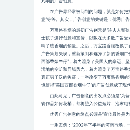
凡响的广告创意。
在广告界经常被问到的问题，就是如何把握“
意”等等。其实，广告创意的关键是：优秀广告
万宝路香烟的最初广告创意是“连夫人和孩子
士孩子进行创意和宣传，以致在大多数广告受
响了该香烟的销量。之后，万宝路香烟改换了
广告策划失误，重新策划和选择了新的香烟广
西部香烟牛仔”，着力渲染了美国人的豪迈、
满地的空旷和异域风光，着力渲染了万宝路香
真正男子汉的象征，一举改变了万宝路香烟的滞
也使得“美国西部香烟牛仔”的广告创意成了现
由此可见，广告创意的出发点必须是“为营销
管作品如何花梢，都将堕入公益短片、泡末电
优秀广告创意的终点必须是“宣传最终是为
一则案例：“2002年下半年的河南市场，一