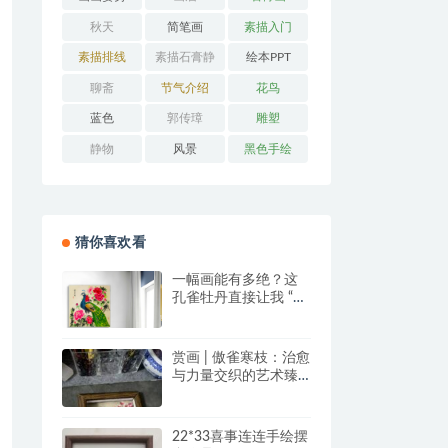
秋天
简笔画
素描入门
素描排线
素描石膏静
绘本PPT
物
聊斋
节气介绍
花鸟
蓝色
郭传璋
雕塑
静物
风景
黑色手绘
猜你喜欢看
一幅画能有多绝？这
孔雀牡丹直接让我 “哇
塞” 到想下单！
赏画 | 傲雀寒枝：治愈
与力量交织的艺术臻
品
22*33喜事连连手绘摆