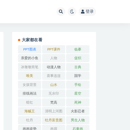
登录
大家都在看
PPT图表
PPT课件
临摹
亲爱的小鱼
人物
促织
冰墩墩简笔
动漫人物
古典
画
唯美
喜事连连
国学
女孩背景
山水
手绘
排线画法
无水印
星空
暗红
梵高
死神
海贼王
清明上河图
火影忍者
牡丹
牡丹富贵图
男生人物
画画姿势
画眉
石膏画