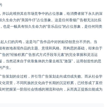
的
并以此维持其在市场竞争中的占位形象，给消费者留下永久的深
恒久生命力的“美国牛仔”占位形象。这是任何香烟广告都无法比拟
意，也是一幅具有恒久生命力的“音乐品位”的占位形象，是任何同类
起人们的共鸣，这是与广告作品中好的贴切创意分不开的。当
能有效地表现作品的主题、意境和风格。而构思的基础，却来自于
广告的“经验积累广告形式方式手段等元素”的完全掌握和灵活运
鉴，当然还来自于依靠集体的力量去相互“激荡”，运用创造性的思
的产生。
告策划的全过程，并引导广告策划走向成功或失败。而从社会学
文化背景，不同民族的文化由于长期的沉淀积累，已经形成了某些
及时把握某一阶段社会情感的潮流和动向，从而真正提炼出能成为