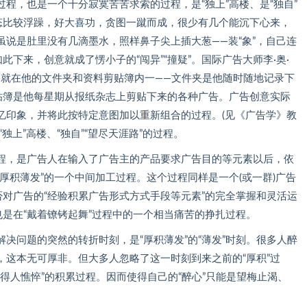
，也是一个十分寂寞苦苦求索的过程，是“独上”高楼、是“独自”
心态比较浮躁，好大喜功，贪图一蹴而成，很少有几个能沉下心来，
说是肚里没有几滴墨水，照样鼻子尖上插大葱——装“象”，自己连
此下来，创意就成了愣小子的“闯异”“撞疑”。国际广告大师李·奥·
?就在他的文件夹和资料剪贴簿内一——文件夹是他随时随地记录下
剪贴簿是他每星期从报纸杂志上剪贴下来的各种广告。广告创意实际
忆印象，并将此按特定意图加以重新组合的过程。(见《广告学》教
独上”高楼、“独自”“望尽天涯路”的过程。
，是广告人在输入了广告主的产品要求广告目的等元素以后，依
厚积薄发”的一个中间加工过程。这个过程同样是一个(或一群)广告
否对广告的“经验积累广告形式方式手段等元素”的完全掌握和灵活运
也是在“戴着镣铐起舞”过程中的一个相当痛苦的挣扎过程。
问题的突然的转折时刻，是“厚积薄发”的“薄发”时刻。很多人醉
，这本无可厚非。但大多人忽略了这一时刻到来之前的“厚积”过
’消得人憔悴”的积累过程。因而使得自己的“醉心”只能是望梅止渴、