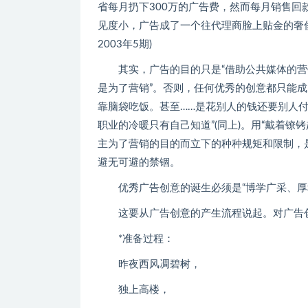
省每月扔下300万的广告费，然而每月销售回
见度小，广告成了一个往代理商脸上贴金的奢侈
2003年5期)
其实，广告的目的只是“借助公共媒体的营销
是为了营销”。否则，任何优秀的创意都只能成
靠脑袋吃饭。甚至……是花别人的钱还要别人
职业的冷暖只有自己知道”(同上)。用“戴着镣
主为了营销的目的而立下的种种规矩和限制，
避无可避的禁锢。
优秀广告创意的诞生必须是“博学广采、厚
这要从广告创意的产生流程说起。对广告创
*准备过程：
昨夜西风凋碧树，
独上高楼，