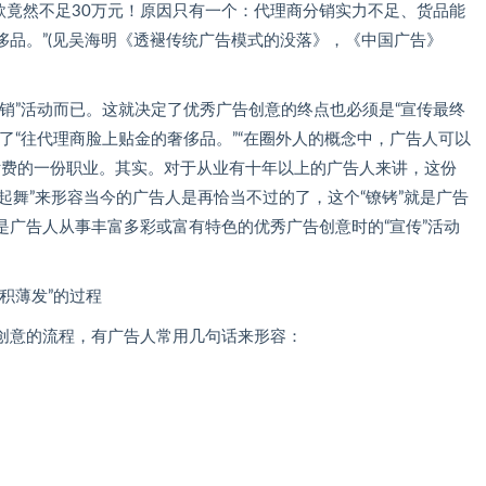
款竟然不足30万元！原因只有一个：代理商分销实力不足、货品能
品。”(见吴海明《透褪传统广告模式的没落》，《中国广告》
”活动而已。这就决定了优秀广告创意的终点也必须是“宣传最终
了“往代理商脸上贴金的奢侈品。”“在圈外人的概念中，广告人可以
付费的一份职业。其实。对于从业有十年以上的广告人来讲，这份
铐起舞”来形容当今的广告人是再恰当不过的了，这个“镣铐”就是广告
是广告人从事丰富多彩或富有特色的优秀广告创意时的“宣传”活动
积薄发”的过程
意的流程，有广告人常用几句话来形容：