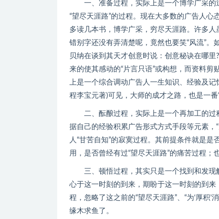
一、准备过程，实际上是一个博学广采的过程
“望尽天涯路”的过程。现在大多数的广告人
多读几本书，博学广采，穷尽天涯路。许多人虽
错别字还没有弄清楚呢，竟然也要笑“风流”。如
贝纳在谈到其天才创意时说：创意秘诀在哪里
来的使其感动的“片言只语”或构想，而资料
上是一个综合调动广告人一生知识、经验及记
程李宝元著)可见，大师的成才之路，也是一番“
二、酝酿过程，实际上是一个再加工的过程
据自己的经验积累广告形式方式手段等元素，“
人“甘苦自知”的寂寞过程。其前提条件就是是
用，是否曾经有过“望尽天涯路”的痛苦过程；
三、顿悟过程，其实只是一个找到和发现解决
心于这一时刻的到来，期盼于这一时刻的到来
程，忽略了这之前的“望尽天涯路”、“为‘厚积
缘木求鱼了。