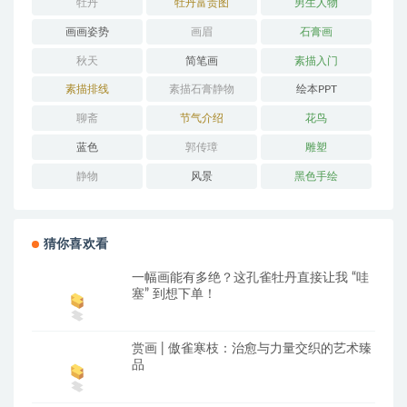
牡丹
牡丹富贵图
男生人物
画画姿势
画眉
石膏画
秋天
简笔画
素描入门
素描排线
素描石膏静物
绘本PPT
聊斋
节气介绍
花鸟
蓝色
郭传璋
雕塑
静物
风景
黑色手绘
猜你喜欢看
一幅画能有多绝？这孔雀牡丹直接让我 “哇
塞” 到想下单！
赏画 | 傲雀寒枝：治愈与力量交织的艺术臻
品