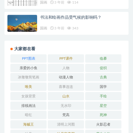
国画
3 年前
114
书法和绘画作品受气候的影响吗？
国画
3 年前
343
大家都在看
PPT图表
PPT课件
临摹
亲爱的小鱼
人物
促织
冰墩墩简笔画
动漫人物
古典
唯美
喜事连连
国学
女孩背景
山水
手绘
排线画法
无水印
星空
暗红
梵高
死神
海贼王
清明上河图
火影忍者