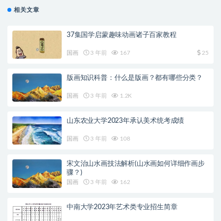
相关文章
37集国学启蒙趣味动画诸子百家教程
国画
3 年前
167
25
版画知识科普：什么是版画？都有哪些分类？
国画
3 年前
1.2K
山东农业大学2023年承认美术统考成绩
国画
3 年前
108
宋文治山水画技法解析(山水画如何详细作画步
骤？)
国画
3 年前
162
中南大学2023年艺术类专业招生简章