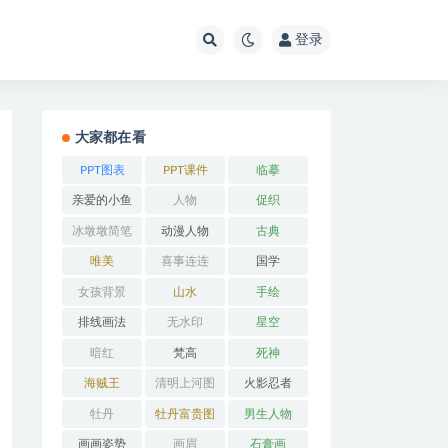
登录
大家都在看
PPT图表
PPT课件
临摹
亲爱的小鱼
人物
促织
冰墩墩简笔
动漫人物
古典
画
唯美
喜事连连
国学
女孩背景
山水
手绘
排线画法
无水印
星空
暗红
梵高
死神
海贼王
清明上河图
火影忍者
牡丹
牡丹富贵图
男生人物
画画姿势
画眉
石膏画