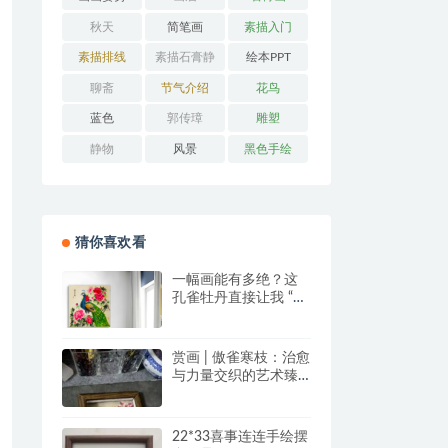
秋天
简笔画
素描入门
素描排线
素描石膏静
绘本PPT
物
聊斋
节气介绍
花鸟
蓝色
郭传璋
雕塑
静物
风景
黑色手绘
猜你喜欢看
一幅画能有多绝？这
孔雀牡丹直接让我 “哇
塞” 到想下单！
赏画 | 傲雀寒枝：治愈
与力量交织的艺术臻
品
22*33喜事连连手绘摆