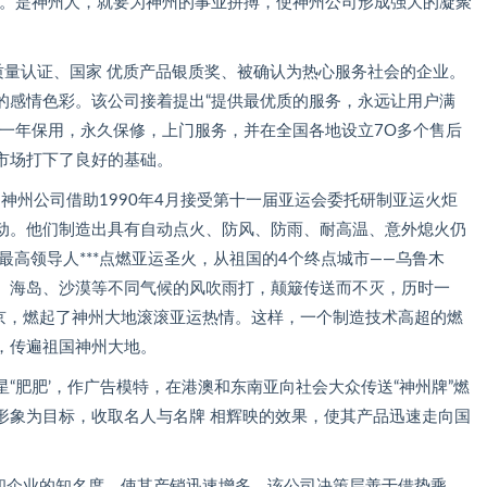
”。是神州人，就要为神州的事业拼搏，使神州公司形成强大的凝聚
量认证、国家 优质产品银质奖、被确认为热心服务社会的企业。
的感情色彩。该公司接着提出“提供最优质的服务，永远让用户满
品一年保用，永久保修，上门服务，并在全国各地设立7O多个售后
市场打下了良好的基础。
州公司借助1990年4月接受第十一届亚运会委托研制亚运火炬
动。他们制造出具有自动点火、防风、防雨、耐高温、意外熄火仍
最高领导人***点燃亚运圣火，从祖国的4个终点城市——乌鲁木
、海岛、沙漠等不同气候的风吹雨打，颠簸传送而不灭，历时一
北京，燃起了神州大地滚滚亚运热情。这样，一个制造技术高超的燃
，传遍祖国神州大地。
肥肥’，作广告模特，在港澳和东南亚向社会大众传送“神州牌”燃
形象为目标，收取名人与名牌 相辉映的效果，使其产品迅速走向国
和企业的知名度，使其产销迅速增多。该公司决策层善于借势乘