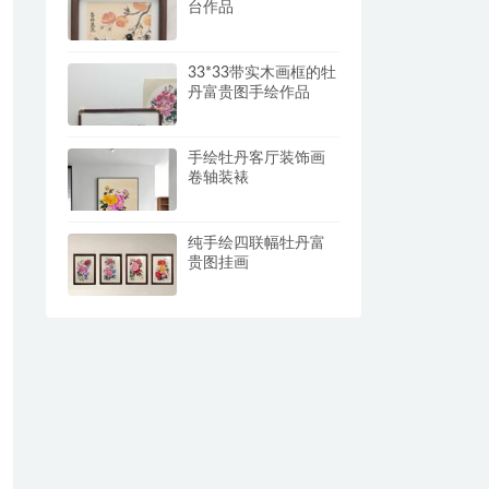
台作品
33*33带实木画框的牡
丹富贵图手绘作品
手绘牡丹客厅装饰画
卷轴装裱
纯手绘四联幅牡丹富
贵图挂画