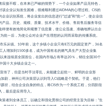
应接不暇，在本来已严峻的情势下．一个企业如果产品无特色，
该企业认知发生困难，很难顺利通过AIDMA的心理过程。CIS的
企业识别系统，将企业发出的信息进行“过滤”和“统一”，使企业信
的产品、历史、规模、质量、技术水平、价格、售前售后服务等信
这样便有效地简化和规整了信息量，使公众迅速、准确地辨认出企
行为统一后，为使公众对企业产生理想的认同而采取的传播系统。
市乐从镇。10年前，这个乡镇小企业只有8万元的固定资产，36名
工人增加到1500多名，成为中国有名的燃气具生产大型企业集
年以来连续居全国首位，在国内市场占有率达20％，销往全国30个
为中国十大乡镇企业之一。
宣传了，但是当时手法零乱，未能建立起统一、鲜明的企业形
更为加剧，神州公司决策层认识到导入CI战略是个契机。于是，他们
辟蹊径，结合企业自身的特点，将CIS作为一个系统工程，分四阶段
入，最后是应用导入。
策者到全体员工，以确立和强化贯彻公司的经营主旨为目标：“生