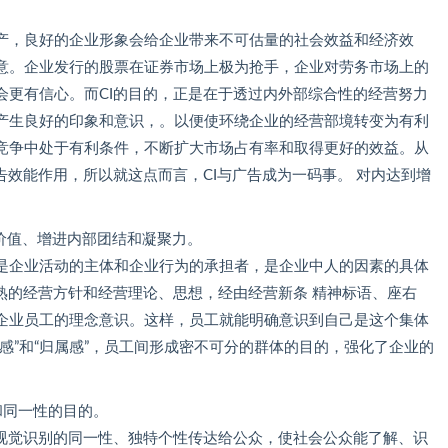
，良好的企业形象会给企业带来不可估量的社会效益和经济效
意。企业发行的股票在证券市场上极为抢手，企业对劳务市场上的
会更有信心。而CI的目的，正是在于透过内外部综合性的经营努力
产生良好的印象和意识，。以便使环绕企业的经营部境转变为有利
竞争中处于有利条件，不断扩大市场占有率和取得更好的效益。从
告效能作用，所以就这点而言，CI与广告成为一码事。 对内达到增
价值、增进内部团结和凝聚力。
企业活动的主体和企业行为的承担者，是企业中人的因素的具体
熟的经营方针和经营理论、思想，经由经营新条 精神标语、座右
企业员工的理念意识。这样，员工就能明确意识到自己是这个集体
感”和“归属感”，员工间形成密不可分的群体的目的，强化了企业的
同一性的目的。
觉识别的同一性、独特个性传达给公众，使社会公众能了解、识