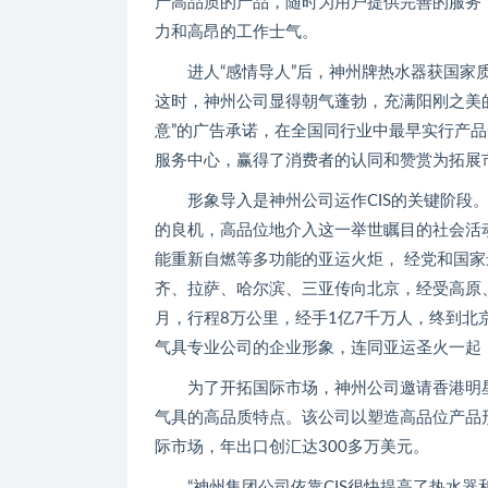
产高品质的产品，随时为用户提供完善的服务
力和高昂的工作士气。
进人“感情导人”后，神州牌热水器获国家质
这时，神州公司显得朝气蓬勃，充满阳刚之美
意”的广告承诺，在全国同行业中最早实行产
服务中心，赢得了消费者的认同和赞赏为拓展
形象导入是神州公司运作CIS的关键阶段。神
的良机，高品位地介入这一举世瞩目的社会活
能重新自燃等多功能的亚运火炬， 经党和国家
齐、拉萨、哈尔滨、三亚传向北京，经受高原
月，行程8万公里，经手1亿7千万人，终到
气具专业公司的企业形象，连同亚运圣火一起
为了开拓国际市场，神州公司邀请香港明星“
气具的高品质特点。该公司以塑造高品位产品
际市场，年出口创汇达300多万美元。
“神州集团公司依靠CIS很快提高了热水器