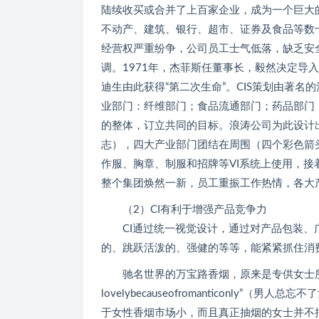
陆续收买或合并了上百家企业，成为一个巨大
不动产、建筑、银行、超市、证券及食品等数
经营权严重纷争，公司员工士气低落，缺乏安
调。1971年，杰菲斯任董事长，毅然决定导
迪生由此获得“第二次生命”。CIS策划由著名
业部门：纤维部门；食品流通部门；药品部门
的整体，订立共同的目标。浪涛公司为此设计
志），四大产业部门团结在周围（四个彩色箭头
作服、胸章、制服和招牌等VI系统上使用，接
整个集团焕然一新，员工重振工作热情，各大
（2）CI有利于增强产品竞争力
CI通过统一视觉设计，通过对产品包装、广
的、跳跃活泼的、强健的等等，能紧紧抓住消
驰名世界的万宝路香烟，原来是专供女士所用，它的名
lovelybecauseofromanticonly
于女性香烟市场小，而且真正抽烟的女士并不