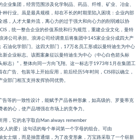
的企业集团，经营范围涉及化学制品、药品、纤维、矿业、冶金、
十种行业。虽是最具规模，却在不长的时期里陷入困境：企业内部
全感，人才大量外流，离心力的过于强大和向心力的削弱难以协
入CIS，统一整合企业的价值系统和行为规范，重建企业文化，曼特
的浪涛公司承担。浪涛公司经调查后将集团中145家企业分成四大产
；石油化学部门。这四大部门，17万名员工形成以曼特迪生为中心
出新企业标志。该图案象征以曼特迪生为中心（中心白色箭头标
标志）”，整体向同一方向飞翔。这一标志于1973年1月在集团工
着在广告、包装等上开始应用，前后经历5年时间，CIS得以确立，
产业部门相互支持发挥协同优势。
告等的一致性设计，能赋予产品各种形象，如高级的、罗曼蒂克
费者的心，使产品增强在市场上的竞争力。
字取自Man always remember
”（男人总忘不了女人的爱）这句话的每个单词第一个字母的组合。可由
抽女士烟，而是抽普通烟，为了改变形象，万宝路采取了一个崭新