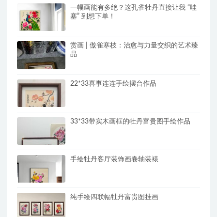
一幅画能有多绝？这孔雀牡丹直接让我 “哇
塞” 到想下单！
赏画 | 傲雀寒枝：治愈与力量交织的艺术臻
品
22*33喜事连连手绘摆台作品
33*33带实木画框的牡丹富贵图手绘作品
手绘牡丹客厅装饰画卷轴装裱
纯手绘四联幅牡丹富贵图挂画