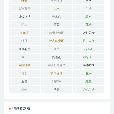
唯美
喜事连连
国学
女孩背景
山水
手绘
排线画法
无水印
星空
暗红
梵高
死神
海贼王
清明上河图
火影忍者
牡丹
牡丹富贵图
男生人物
画画姿势
画眉
石膏画
秋天
简笔画
素描入门
素描排线
素描石膏静物
绘本PPT
聊斋
节气介绍
花鸟
蓝色
郭传璋
雕塑
静物
风景
黑色手绘
猜你喜欢看