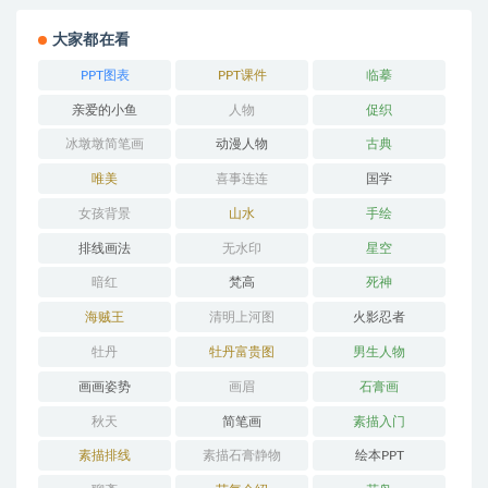
大家都在看
PPT图表
PPT课件
临摹
亲爱的小鱼
人物
促织
冰墩墩简笔画
动漫人物
古典
唯美
喜事连连
国学
女孩背景
山水
手绘
排线画法
无水印
星空
暗红
梵高
死神
海贼王
清明上河图
火影忍者
牡丹
牡丹富贵图
男生人物
画画姿势
画眉
石膏画
秋天
简笔画
素描入门
素描排线
素描石膏静物
绘本PPT