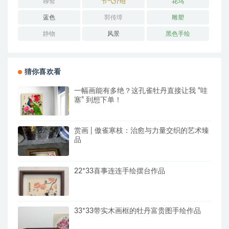
聊斋
节气介绍
花鸟
蓝色
郭传璋
雕塑
静物
风景
黑色手绘
猜你喜欢看
一幅画能有多绝？这孔雀牡丹直接让我 “哇
塞” 到想下单！
赏画 | 傲雀寒枝：治愈与力量交织的艺术臻
品
22*33喜事连连手绘摆台作品
33*33带实木画框的牡丹富贵图手绘作品