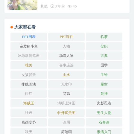
其他
3 年前
45
大家都在看
PPT图表
PPT课件
临摹
亲爱的小鱼
人物
促织
冰墩墩简笔画
动漫人物
古典
唯美
喜事连连
国学
女孩背景
山水
手绘
排线画法
无水印
星空
暗红
梵高
死神
海贼王
清明上河图
火影忍者
牡丹
牡丹富贵图
男生人物
画画姿势
画眉
石膏画
秋天
简笔画
素描入门