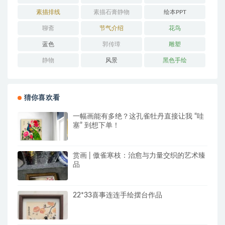
素描排线
素描石膏静物
绘本PPT
聊斋
节气介绍
花鸟
蓝色
郭传璋
雕塑
静物
风景
黑色手绘
猜你喜欢看
一幅画能有多绝？这孔雀牡丹直接让我 “哇
塞” 到想下单！
赏画 | 傲雀寒枝：治愈与力量交织的艺术臻
品
22*33喜事连连手绘摆台作品