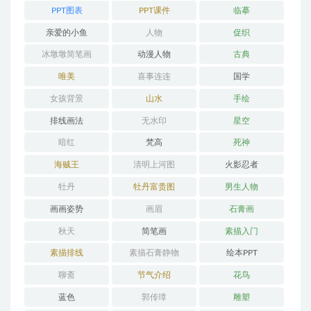
PPT图表
PPT课件
临摹
亲爱的小鱼
人物
促织
冰墩墩简笔画
动漫人物
古典
唯美
喜事连连
国学
女孩背景
山水
手绘
排线画法
无水印
星空
暗红
梵高
死神
海贼王
清明上河图
火影忍者
牡丹
牡丹富贵图
男生人物
画画姿势
画眉
石膏画
秋天
简笔画
素描入门
素描排线
素描石膏静物
绘本PPT
聊斋
节气介绍
花鸟
蓝色
郭传璋
雕塑