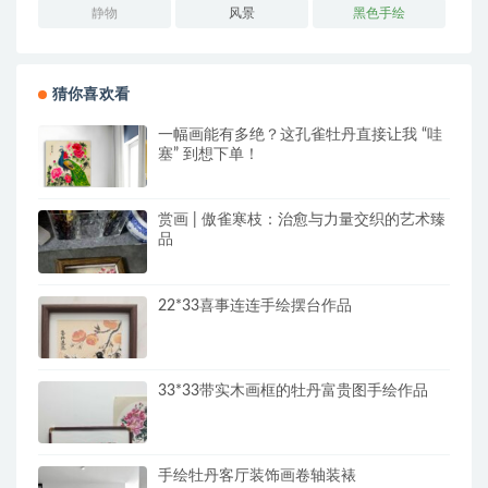
静物
风景
黑色手绘
猜你喜欢看
一幅画能有多绝？这孔雀牡丹直接让我 “哇
塞” 到想下单！
赏画 | 傲雀寒枝：治愈与力量交织的艺术臻
品
22*33喜事连连手绘摆台作品
33*33带实木画框的牡丹富贵图手绘作品
手绘牡丹客厅装饰画卷轴装裱