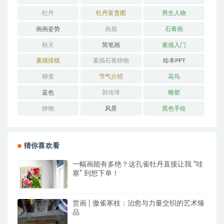
牡丹
牡丹富贵图
男生人物
画画姿势
画眉
石膏画
秋天
简笔画
素描入门
素描排线
素描石膏静物
绘本PPT
聊斋
节气介绍
花鸟
蓝色
郭传璋
雕塑
静物
风景
黑色手绘
猜你喜欢看
一幅画能有多绝？这孔雀牡丹直接让我 “哇
塞” 到想下单！
赏画 | 傲雀寒枝：治愈与力量交织的艺术臻
品