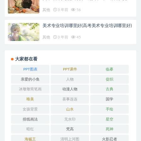
其他
3 年前
56
美术专业培训哪里好(高考美术专业培训哪里好)
其他
3 年前
45
大家都在看
PPT图表
PPT课件
临摹
亲爱的小鱼
人物
促织
冰墩墩简笔画
动漫人物
古典
唯美
喜事连连
国学
女孩背景
山水
手绘
排线画法
无水印
星空
暗红
梵高
死神
海贼王
清明上河图
火影忍者