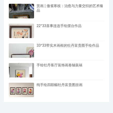
赏画 | 傲雀寒枝：治愈与力量交织的艺术臻
品
22*33喜事连连手绘摆台作品
33*33带实木画框的牡丹富贵图手绘作品
手绘牡丹客厅装饰画卷轴装裱
纯手绘四联幅牡丹富贵图挂画