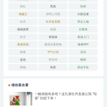
暗红
梵高
死神
海贼王
清明上河图
火影忍者
牡丹
牡丹富贵图
男生人物
画画姿势
画眉
石膏画
秋天
简笔画
素描入门
素描排线
素描石膏静物
绘本PPT
聊斋
节气介绍
花鸟
蓝色
郭传璋
雕塑
静物
风景
黑色手绘
猜你喜欢看
一幅画能有多绝？这孔雀牡丹直接让我 “哇
塞” 到想下单！