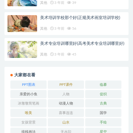
其他
3 年前
39
美术培训学校那个好(正规美术画室培训学校)
其他
3 年前
56
美术专业培训哪里好(高考美术专业培训哪里好)
其他
3 年前
45
大家都在看
PPT图表
PPT课件
临摹
亲爱的小鱼
人物
促织
冰墩墩简笔画
动漫人物
古典
唯美
喜事连连
国学
女孩背景
山水
手绘
排线画法
无水印
星空