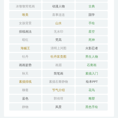
冰墩墩简笔画
动漫人物
古典
唯美
喜事连连
国学
女孩背景
山水
手绘
排线画法
无水印
星空
暗红
梵高
死神
海贼王
清明上河图
火影忍者
牡丹
牡丹富贵图
男生人物
画画姿势
画眉
石膏画
秋天
简笔画
素描入门
素描排线
素描石膏静物
绘本PPT
聊斋
节气介绍
花鸟
蓝色
郭传璋
雕塑
静物
风景
黑色手绘