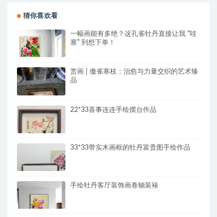
猜你喜欢看
一幅画能有多绝？这孔雀牡丹直接让我 “哇
塞” 到想下单！
赏画 | 傲雀寒枝：治愈与力量交织的艺术臻
品
22*33喜事连连手绘摆台作品
33*33带实木画框的牡丹富贵图手绘作品
手绘牡丹客厅装饰画卷轴装裱