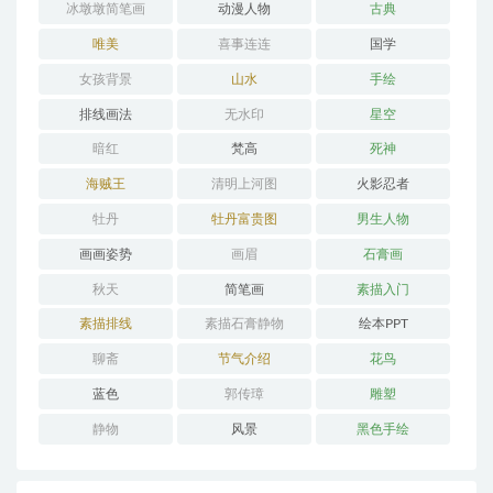
冰墩墩简笔画
动漫人物
古典
唯美
喜事连连
国学
女孩背景
山水
手绘
排线画法
无水印
星空
暗红
梵高
死神
海贼王
清明上河图
火影忍者
牡丹
牡丹富贵图
男生人物
画画姿势
画眉
石膏画
秋天
简笔画
素描入门
素描排线
素描石膏静物
绘本PPT
聊斋
节气介绍
花鸟
蓝色
郭传璋
雕塑
静物
风景
黑色手绘