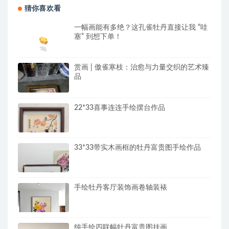
猜你喜欢看
一幅画能有多绝？这孔雀牡丹直接让我 “哇
塞” 到想下单！
赏画 | 傲雀寒枝：治愈与力量交织的艺术臻
品
22*33喜事连连手绘摆台作品
33*33带实木画框的牡丹富贵图手绘作品
手绘牡丹客厅装饰画卷轴装裱
纯手绘四联幅牡丹富贵图挂画