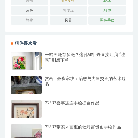
聊斋
节气介绍
花鸟
蓝色
郭传璋
雕塑
静物
风景
黑色手绘
猜你喜欢看
一幅画能有多绝？这孔雀牡丹直接让我 “哇
塞” 到想下单！
赏画 | 傲雀寒枝：治愈与力量交织的艺术臻
品
22*33喜事连连手绘摆台作品
33*33带实木画框的牡丹富贵图手绘作品