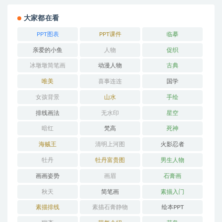
大家都在看
PPT图表
PPT课件
临摹
亲爱的小鱼
人物
促织
冰墩墩简笔画
动漫人物
古典
唯美
喜事连连
国学
女孩背景
山水
手绘
排线画法
无水印
星空
暗红
梵高
死神
海贼王
清明上河图
火影忍者
牡丹
牡丹富贵图
男生人物
画画姿势
画眉
石膏画
秋天
简笔画
素描入门
素描排线
素描石膏静物
绘本PPT