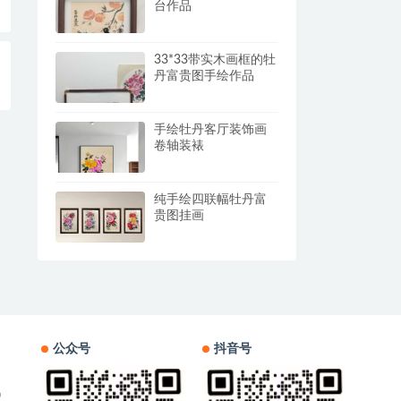
台作品
33*33带实木画框的牡
丹富贵图手绘作品
手绘牡丹客厅装饰画
卷轴装裱
纯手绘四联幅牡丹富
贵图挂画
公众号
抖音号