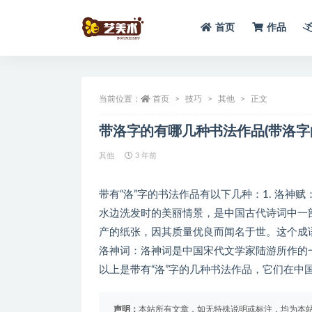
首页
作品
全部
当前位置：
首页
技巧
其他
正文
带洛字的有哪几种书法作品(带洛字
其他
3 年前
带有“洛”字的书法作品有以下几种：1. 洛
水边洗发时的美丽情景，是中国古代诗词中一部
产的纸张，因其质量优良而闻名于世。这个成
洛神词：洛神词是中国宋代文学家陆游所作的
以上是带有“洛”字的几种书法作品，它们在
声明：
本站所有文章，如无特殊说明或标注，均为本