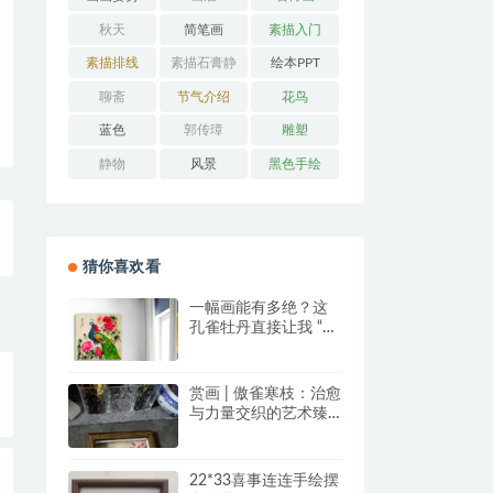
秋天
简笔画
素描入门
素描排线
素描石膏静
绘本PPT
物
聊斋
节气介绍
花鸟
蓝色
郭传璋
雕塑
静物
风景
黑色手绘
猜你喜欢看
一幅画能有多绝？这
孔雀牡丹直接让我 “哇
塞” 到想下单！
赏画 | 傲雀寒枝：治愈
与力量交织的艺术臻
品
22*33喜事连连手绘摆