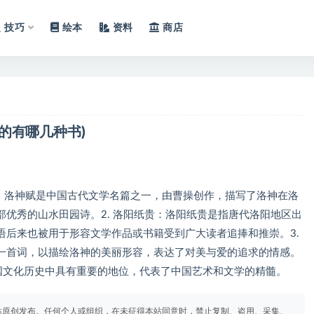
技巧
绘本
资料
商店
的有哪几种书)
神赋：洛神赋是中国古代文学名篇之一，由曹操创作，描写了洛神在洛
优秀的山水田园诗。2. 洛阳纸贵：洛阳纸贵是指唐代洛阳地区出
语后来也被用于形容文学作品或书籍受到广大读者追捧和推崇。3.
一首词，以描绘洛神的美丽形容，表达了对美与爱的追求的情感。
中国文化历史中具有重要的地位，代表了中国艺术和文学的精髓。
站原创发布。任何个人或组织，在未征得本站同意时，禁止复制、盗用、采集、