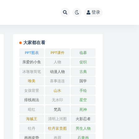
登录
大家都在看
PPT图表
PPT课件
临摹
亲爱的小鱼
人物
促织
冰墩墩简笔
动漫人物
古典
画
唯美
喜事连连
国学
女孩背景
山水
手绘
排线画法
无水印
星空
暗红
梵高
死神
海贼王
清明上河图
火影忍者
牡丹
牡丹富贵图
男生人物
画画姿势
画眉
石膏画