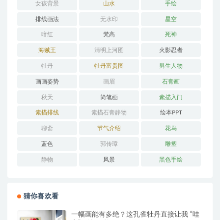
女孩背景
山水
手绘
排线画法
无水印
星空
暗红
梵高
死神
海贼王
清明上河图
火影忍者
牡丹
牡丹富贵图
男生人物
画画姿势
画眉
石膏画
秋天
简笔画
素描入门
素描排线
素描石膏静物
绘本PPT
聊斋
节气介绍
花鸟
蓝色
郭传璋
雕塑
静物
风景
黑色手绘
猜你喜欢看
一幅画能有多绝？这孔雀牡丹直接让我 “哇