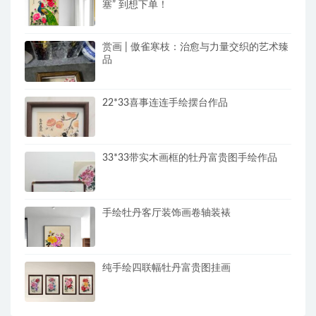
塞” 到想下单！
赏画 | 傲雀寒枝：治愈与力量交织的艺术臻
品
22*33喜事连连手绘摆台作品
33*33带实木画框的牡丹富贵图手绘作品
手绘牡丹客厅装饰画卷轴装裱
纯手绘四联幅牡丹富贵图挂画