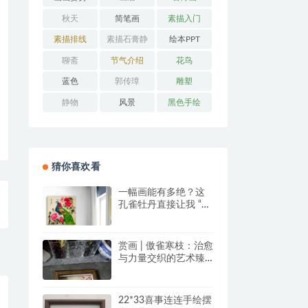
秋天
简笔画
素描入门
素描排线
素描石膏静
绘本PPT
物
聊斋
节气介绍
花鸟
蓝色
郭传璋
雕塑
静物
风景
黑色手绘
猜你喜欢看
一幅画能有多绝？这
孔雀牡丹直接让我 “哇
塞” 到想下单！
赏画 | 傲雀寒枝：治愈
与力量交织的艺术臻
品
22*33喜事连连手绘摆