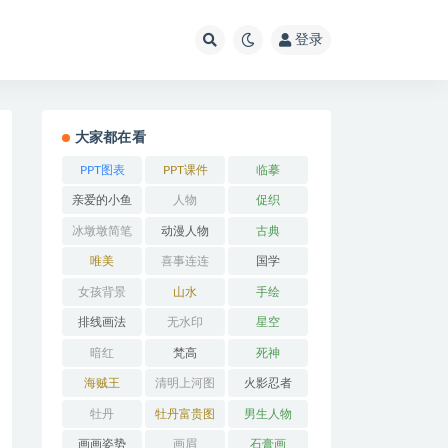
登录
大家都在看
PPT图表
PPT课件
临摹
亲爱的小鱼
人物
促织
冰墩墩简笔
动漫人物
古典
画
唯美
喜事连连
国学
女孩背景
山水
手绘
排线画法
无水印
星空
暗红
梵高
死神
海贼王
清明上河图
火影忍者
牡丹
牡丹富贵图
男生人物
画画姿势
画眉
石膏画