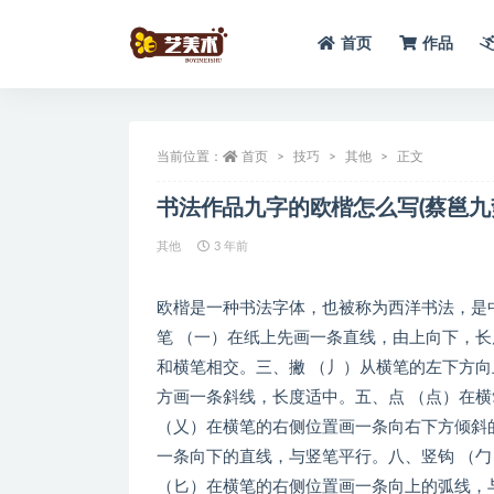
首页
作品
全部
当前位置：
首页
技巧
其他
正文
书法作品九字的欧楷怎么写(蔡邕九
其他
3 年前
欧楷是一种书法字体，也被称为西洋书法，是
笔 （一）在纸上先画一条直线，由上向下，长
和横笔相交。三、撇 （丿）从横笔的左下方向
方画一条斜线，长度适中。五、点 （点）在
（乂）在横笔的右侧位置画一条向右下方倾斜
一条向下的直线，与竖笔平行。八、竖钩 （
（匕）在横笔的右侧位置画一条向上的弧线，