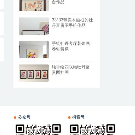
台作品
33*33带实木画框的牡
丹富贵图手绘作品
手绘牡丹客厅装饰画
卷轴装裱
纯手绘四联幅牡丹富
贵图挂画
公众号
抖音号