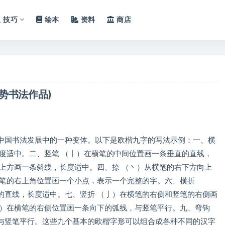
技巧
绘本
资料
商店
势书法作品)
中国书法发展中的一种变体。以下是欧楷九字的写法示例：一、横
度适中。二、竖笔 （丨）在横笔的中间位置画一条垂直的直线，
上方画一条斜线，长度适中。四、捺 （丶）从横笔的右下方向上
横笔的右上角位置画一个小点，表示一个完整的字。六、横折
的直线，长度适中。七、竖折 （亅）在横笔的右侧和竖笔的右侧画
勹）在横笔的右侧位置画一条向下的弧线，与竖笔平行。九、弯钩
与竖笔平行。这些九个基本的欧楷字形可以组合成各种不同的汉字