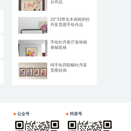
台作品
33*33带实木画框的牡
丹富贵图手绘作品
手绘牡丹客厅装饰画
卷轴装裱
纯手绘四联幅牡丹富
贵图挂画
公众号
抖音号