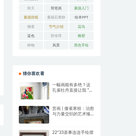
秋天
简笔画
素描入门
素描排线
素描石膏静
绘本PPT
物
聊斋
节气介绍
花鸟
蓝色
郭传璋
雕塑
静物
风景
黑色手绘
猜你喜欢看
一幅画能有多绝？这
孔雀牡丹直接让我 “哇
塞” 到想下单！
赏画 | 傲雀寒枝：治愈
与力量交织的艺术臻
品
22*33喜事连连手绘摆