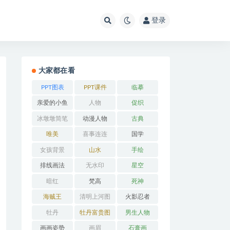
登录
大家都在看
PPT图表
PPT课件
临摹
亲爱的小鱼
人物
促织
冰墩墩简笔
动漫人物
古典
画
唯美
喜事连连
国学
女孩背景
山水
手绘
排线画法
无水印
星空
暗红
梵高
死神
海贼王
清明上河图
火影忍者
牡丹
牡丹富贵图
男生人物
画画姿势
画眉
石膏画