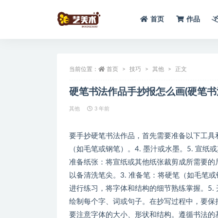
首页
作品
全部
当前位置：
首页
技巧
其他
正文
硬笔书法作品手抄报怎么画(硬笔书
其他
3 年前
要手抄硬笔书法作品，首先需要准备以下工具和材
（如毛笔或钢笔）。4. 墨汁或水墨。5. 宣纸
准备纸张：将宣纸或其他纸张裁剪成所需要的尺
以备清洗笔尖。3. 准备笔：将硬笔（如毛笔
进行练习，将字体和结构的细节熟练掌握。5.
绘制每个字、词或句子。在抄写过程中，要保持
要注意字体的大小、形状和结构。遵循书法的基