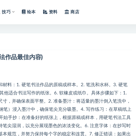
技巧
绘本
资料
商店
法作品最佳内容)
料：1. 硬笔书法作品的原稿或样本。2. 笔洗和水杯。3. 硬笔
或其他适合书法写作的纸张。6. 软橡皮或纸巾。具体步骤如下：1.
寸，并确保表面平整。2. 准备墨汁：将适量的墨汁倒入笔洗中，
或钢笔）浸入墨汁中，确保笔尖充分吸墨。4. 写作练习：在草稿纸上
 开始手抄：在准备好的纸张上，根据原稿或样本，用硬笔书法工具
笔尖湿润，以充分展现墨色的浓淡变化。6. 注意字体：在抄写时
本规范，并努力保持每个字的稳定和连贯。7. 修正错误：如果出