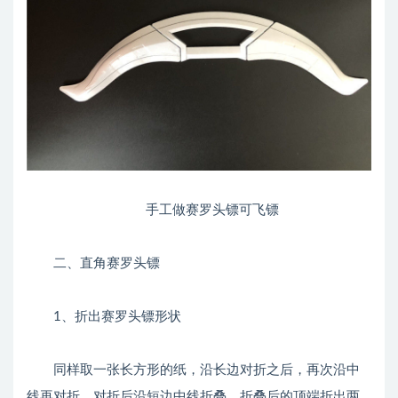
手工做赛罗头镖可飞镖
二、直角赛罗头镖
1、折出赛罗头镖形状
同样取一张长方形的纸，沿长边对折之后，再次沿中
线再对折，对折后沿短边中线折叠，折叠后的顶端折出两