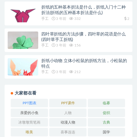
折纸的五种基本折法是什么，折纸入门十二种
折法(折纸的五种基本折法是什么)
手工
3 年前
332
2
四叶草折纸的方法步骤，四叶草的花语是什么
(四叶草手工折纸)
手工
3 年前
156
折纸小动物 立体小松鼠的折纸方法，小松鼠的
特点
手工
3 年前
212
大家都在看
PPT图表
PPT课件
临摹
亲爱的小鱼
人物
促织
冰墩墩简笔画
动漫人物
古典
唯美
喜事连连
国学