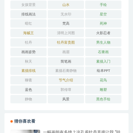
女孩背景
山水
手绘
排线画法
无水印
星空
暗红
梵高
死神
海贼王
清明上河图
火影忍者
牡丹
牡丹富贵图
男生人物
画画姿势
画眉
石膏画
秋天
简笔画
素描入门
素描排线
素描石膏静物
绘本PPT
聊斋
节气介绍
花鸟
蓝色
郭传璋
雕塑
静物
风景
黑色手绘
猜你喜欢看
一幅画能有多绝？这孔雀牡丹直接让我 “哇