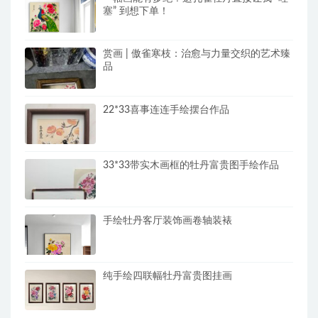
塞” 到想下单！
赏画 | 傲雀寒枝：治愈与力量交织的艺术臻
品
22*33喜事连连手绘摆台作品
33*33带实木画框的牡丹富贵图手绘作品
手绘牡丹客厅装饰画卷轴装裱
纯手绘四联幅牡丹富贵图挂画