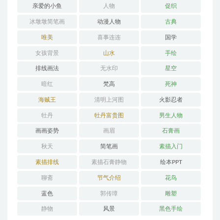
亲爱的小鱼
人物
促织
冰墩墩简笔画
动漫人物
古典
唯美
喜事连连
国学
女孩背景
山水
手绘
排线画法
无水印
星空
暗红
梵高
死神
海贼王
清明上河图
火影忍者
牡丹
牡丹富贵图
男生人物
画画姿势
画眉
石膏画
秋天
简笔画
素描入门
素描排线
素描石膏静物
绘本PPT
聊斋
节气介绍
花鸟
蓝色
郭传璋
雕塑
静物
风景
黑色手绘