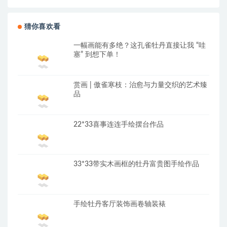
猜你喜欢看
一幅画能有多绝？这孔雀牡丹直接让我 “哇
塞” 到想下单！
赏画 | 傲雀寒枝：治愈与力量交织的艺术臻
品
22*33喜事连连手绘摆台作品
33*33带实木画框的牡丹富贵图手绘作品
手绘牡丹客厅装饰画卷轴装裱