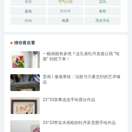
聊斋
节气介绍
花鸟
蓝色
郭传璋
雕塑
静物
风景
黑色手绘
猜你喜欢看
一幅画能有多绝？这孔雀牡丹直接让我 “哇
塞” 到想下单！
赏画 | 傲雀寒枝：治愈与力量交织的艺术臻
品
22*33喜事连连手绘摆台作品
33*33带实木画框的牡丹富贵图手绘作品