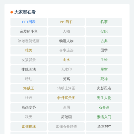
大家都在看
PPT图表
PPT课件
临摹
亲爱的小鱼
人物
促织
冰墩墩简笔画
动漫人物
古典
唯美
喜事连连
国学
女孩背景
山水
手绘
排线画法
无水印
星空
暗红
梵高
死神
海贼王
清明上河图
火影忍者
牡丹
牡丹富贵图
男生人物
画画姿势
画眉
石膏画
秋天
简笔画
素描入门
素描排线
素描石膏静物
绘本PPT