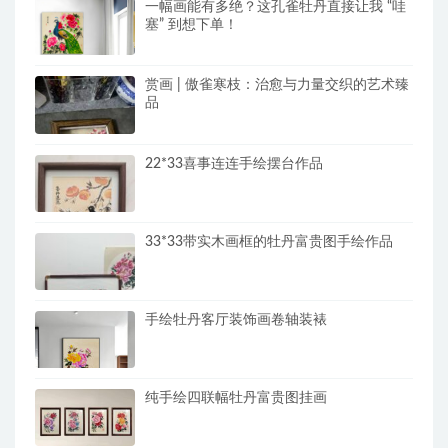
一幅画能有多绝？这孔雀牡丹直接让我 “哇
塞” 到想下单！
赏画 | 傲雀寒枝：治愈与力量交织的艺术臻
品
22*33喜事连连手绘摆台作品
33*33带实木画框的牡丹富贵图手绘作品
手绘牡丹客厅装饰画卷轴装裱
纯手绘四联幅牡丹富贵图挂画