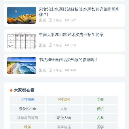
宋文治山水画技法解析(山水画如何详细作画步
骤？)
国画
3 年前
162
中南大学2023年艺术类专业招生简章
国画
3 年前
114
书法和绘画作品受气候的影响吗？
国画
3 年前
343
大家都在看
PPT图表
PPT课件
临摹
亲爱的小鱼
人物
促织
冰墩墩简笔画
动漫人物
古典
唯美
喜事连连
国学