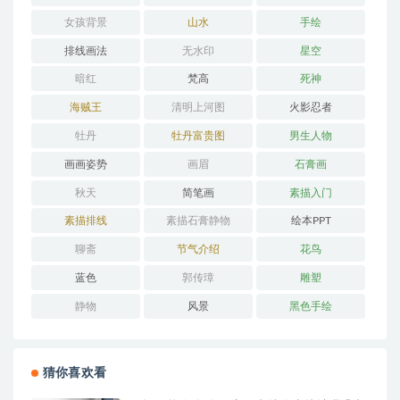
女孩背景
山水
手绘
排线画法
无水印
星空
暗红
梵高
死神
海贼王
清明上河图
火影忍者
牡丹
牡丹富贵图
男生人物
画画姿势
画眉
石膏画
秋天
简笔画
素描入门
素描排线
素描石膏静物
绘本PPT
聊斋
节气介绍
花鸟
蓝色
郭传璋
雕塑
静物
风景
黑色手绘
猜你喜欢看