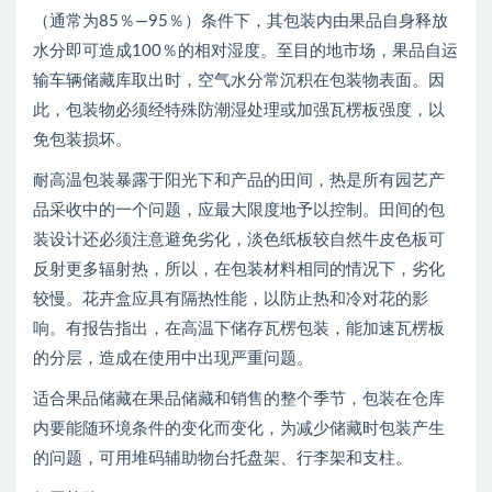
（通常为85％—95％）条件下，其包装内由果品自身释放
水分即可造成100％的相对湿度。至目的地市场，果品自运
输车辆储藏库取出时，空气水分常沉积在包装物表面。因
此，包装物必须经特殊防潮湿处理或加强瓦楞板强度，以
免包装损坏。
耐高温包装暴露于阳光下和产品的田间，热是所有园艺产
品采收中的一个问题，应最大限度地予以控制。田间的包
装设计还必须注意避免劣化，淡色纸板较自然牛皮色板可
反射更多辐射热，所以，在包装材料相同的情况下，劣化
较慢。花卉盒应具有隔热性能，以防止热和冷对花的影
响。有报告指出，在高温下储存瓦楞包装，能加速瓦楞板
的分层，造成在使用中出现严重问题。
适合果品储藏在果品储藏和销售的整个季节，包装在仓库
内要能随环境条件的变化而变化，为减少储藏时包装产生
的问题，可用堆码辅助物台托盘架、行李架和支柱。