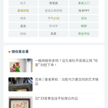
秋天
简笔画
素描入门
素描排线
素描石膏静物
绘本PPT
聊斋
节气介绍
花鸟
蓝色
郭传璋
雕塑
静物
风景
黑色手绘
猜你喜欢看
一幅画能有多绝？这孔雀牡丹直接让我 “哇
塞” 到想下单！
赏画 | 傲雀寒枝：治愈与力量交织的艺术臻
品
22*33喜事连连手绘摆台作品