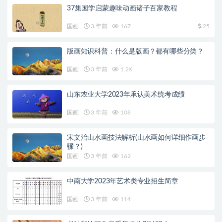
37集国学启蒙趣味动画诸子百家教程
国画
3 年前
167
25
版画知识科普：什么是版画？都有哪些分类？
国画
3 年前
1.2K
山东农业大学2023年承认美术统考成绩
国画
3 年前
108
宋文治山水画技法解析(山水画如何详细作画步
骤？)
国画
3 年前
162
中南大学2023年艺术类专业招生简章
国画
3 年前
114