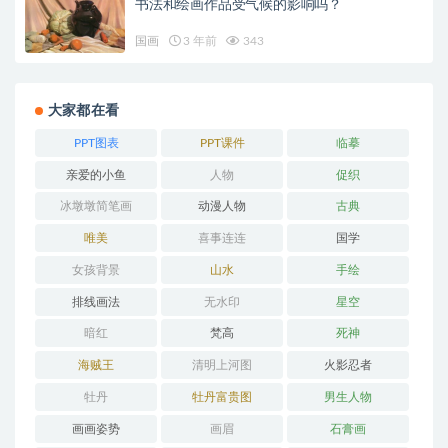
书法和绘画作品受气候的影响吗？
国画
3 年前
343
大家都在看
PPT图表
PPT课件
临摹
亲爱的小鱼
人物
促织
冰墩墩简笔画
动漫人物
古典
唯美
喜事连连
国学
女孩背景
山水
手绘
排线画法
无水印
星空
暗红
梵高
死神
海贼王
清明上河图
火影忍者
牡丹
牡丹富贵图
男生人物
画画姿势
画眉
石膏画