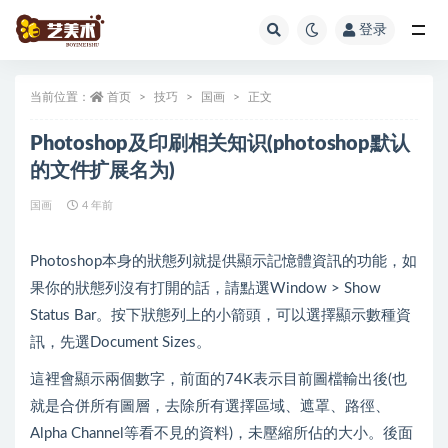
登录
全部
当前位置：
首页
技巧
国画
正文
Photoshop及印刷相关知识(photoshop默认
的文件扩展名为)
国画
4 年前
Photoshop本身的狀態列就提供顯示記憶體資訊的功能，如
果你的狀態列沒有打開的話，請點選Window > Show
Status Bar。按下狀態列上的小箭頭，可以選擇顯示數種資
訊，先選Document Sizes。
這裡會顯示兩個數字，前面的74K表示目前圖檔輸出後(也
就是合併所有圖層，去除所有選擇區域、遮罩、路徑、
Alpha Channel等看不見的資料)，未壓縮所佔的大小。後面