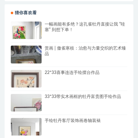
猜你喜欢看
一幅画能有多绝？这孔雀牡丹直接让我 “哇
塞” 到想下单！
赏画 | 傲雀寒枝：治愈与力量交织的艺术臻
品
22*33喜事连连手绘摆台作品
33*33带实木画框的牡丹富贵图手绘作品
手绘牡丹客厅装饰画卷轴装裱