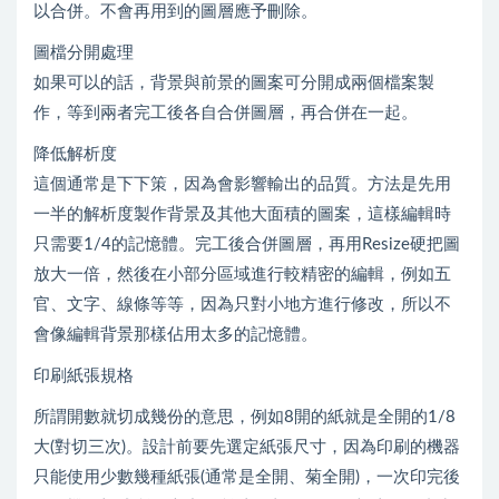
以合併。不會再用到的圖層應予刪除。
圖檔分開處理
如果可以的話，背景與前景的圖案可分開成兩個檔案製
作，等到兩者完工後各自合併圖層，再合併在一起。
降低解析度
這個通常是下下策，因為會影響輸出的品質。方法是先用
一半的解析度製作背景及其他大面積的圖案，這樣編輯時
只需要1/4的記憶體。完工後合併圖層，再用Resize硬把圖
放大一倍，然後在小部分區域進行較精密的編輯，例如五
官、文字、線條等等，因為只對小地方進行修改，所以不
會像編輯背景那樣佔用太多的記憶體。
印刷紙張規格
所謂開數就切成幾份的意思，例如8開的紙就是全開的1/8
大(對切三次)。設計前要先選定紙張尺寸，因為印刷的機器
只能使用少數幾種紙張(通常是全開、菊全開)，一次印完後