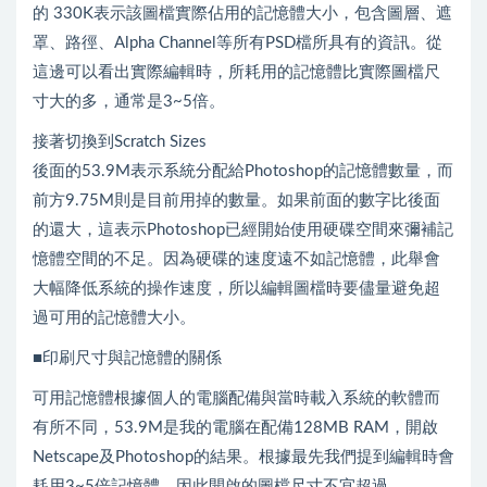
的 330K表示該圖檔實際佔用的記憶體大小，包含圖層、遮
罩、路徑、Alpha Channel等所有PSD檔所具有的資訊。從
這邊可以看出實際編輯時，所耗用的記憶體比實際圖檔尺
寸大的多，通常是3~5倍。
接著切換到Scratch Sizes
後面的53.9M表示系統分配給Photoshop的記憶體數量，而
前方9.75M則是目前用掉的數量。如果前面的數字比後面
的還大，這表示Photoshop已經開始使用硬碟空間來彌補記
憶體空間的不足。因為硬碟的速度遠不如記憶體，此舉會
大幅降低系統的操作速度，所以編輯圖檔時要儘量避免超
過可用的記憶體大小。
■印刷尺寸與記憶體的關係
可用記憶體根據個人的電腦配備與當時載入系統的軟體而
有所不同，53.9M是我的電腦在配備128MB RAM，開啟
Netscape及Photoshop的結果。根據最先我們提到編輯時會
耗用3~5倍記憶體，因此開啟的圖檔尺寸不宜超過