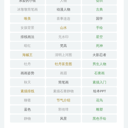
亲爱的小鱼
人物
促织
冰墩墩简笔画
动漫人物
古典
唯美
喜事连连
国学
女孩背景
山水
手绘
排线画法
无水印
星空
暗红
梵高
死神
海贼王
清明上河图
火影忍者
牡丹
牡丹富贵图
男生人物
画画姿势
画眉
石膏画
秋天
简笔画
素描入门
素描排线
素描石膏静物
绘本PPT
聊斋
节气介绍
花鸟
蓝色
郭传璋
雕塑
静物
风景
黑色手绘