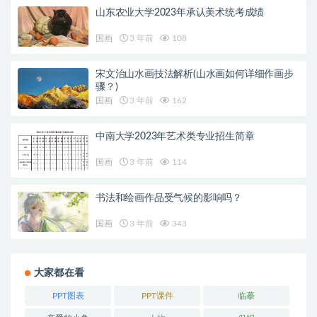
山东农业大学2023年承认美术统考成绩
国画
3 年前
108
宋文治山水画技法解析(山水画如何详细作画步
骤？)
国画
3 年前
162
中南大学2023年艺术类专业招生简章
国画
3 年前
114
书法和绘画作品受气候的影响吗？
国画
3 年前
343
大家都在看
PPT图表
PPT课件
临摹