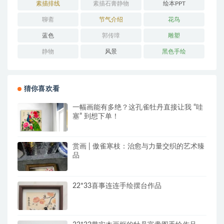
素描排线
素描石膏静物
绘本PPT
聊斋
节气介绍
花鸟
蓝色
郭传璋
雕塑
静物
风景
黑色手绘
猜你喜欢看
一幅画能有多绝？这孔雀牡丹直接让我 “哇
塞” 到想下单！
赏画 | 傲雀寒枝：治愈与力量交织的艺术臻
品
22*33喜事连连手绘摆台作品