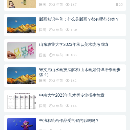
国画
3 年前
167
25
版画知识科普：什么是版画？都有哪些分类？
国画
3 年前
1.2K
山东农业大学2023年承认美术统考成绩
国画
3 年前
108
宋文治山水画技法解析(山水画如何详细作画步
骤？)
国画
3 年前
162
中南大学2023年艺术类专业招生简章
国画
3 年前
114
书法和绘画作品受气候的影响吗？