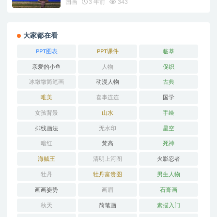
国画
3 年前
343
大家都在看
PPT图表
PPT课件
临摹
亲爱的小鱼
人物
促织
冰墩墩简笔画
动漫人物
古典
唯美
喜事连连
国学
女孩背景
山水
手绘
排线画法
无水印
星空
暗红
梵高
死神
海贼王
清明上河图
火影忍者
牡丹
牡丹富贵图
男生人物
画画姿势
画眉
石膏画
秋天
简笔画
素描入门