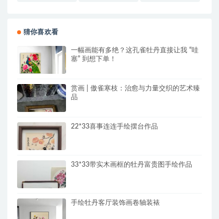
猜你喜欢看
一幅画能有多绝？这孔雀牡丹直接让我 “哇
塞” 到想下单！
赏画 | 傲雀寒枝：治愈与力量交织的艺术臻
品
22*33喜事连连手绘摆台作品
33*33带实木画框的牡丹富贵图手绘作品
手绘牡丹客厅装饰画卷轴装裱