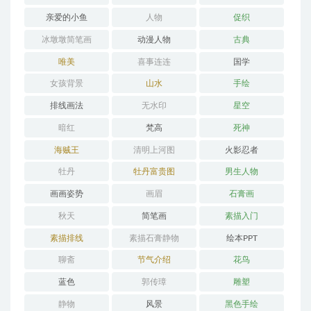
亲爱的小鱼
人物
促织
冰墩墩简笔画
动漫人物
古典
唯美
喜事连连
国学
女孩背景
山水
手绘
排线画法
无水印
星空
暗红
梵高
死神
海贼王
清明上河图
火影忍者
牡丹
牡丹富贵图
男生人物
画画姿势
画眉
石膏画
秋天
简笔画
素描入门
素描排线
素描石膏静物
绘本PPT
聊斋
节气介绍
花鸟
蓝色
郭传璋
雕塑
静物
风景
黑色手绘