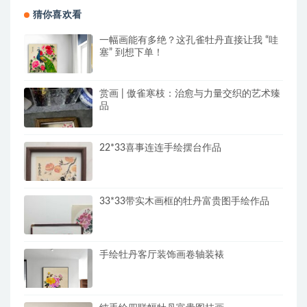
猜你喜欢看
一幅画能有多绝？这孔雀牡丹直接让我 “哇
塞” 到想下单！
赏画 | 傲雀寒枝：治愈与力量交织的艺术臻
品
22*33喜事连连手绘摆台作品
33*33带实木画框的牡丹富贵图手绘作品
手绘牡丹客厅装饰画卷轴装裱