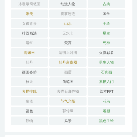
冰墩墩简笔画
动漫人物
古典
唯美
喜事连连
国学
女孩背景
山水
手绘
排线画法
无水印
星空
暗红
梵高
死神
海贼王
清明上河图
火影忍者
牡丹
牡丹富贵图
男生人物
画画姿势
画眉
石膏画
秋天
简笔画
素描入门
素描排线
素描石膏静物
绘本PPT
聊斋
节气介绍
花鸟
蓝色
郭传璋
雕塑
静物
风景
黑色手绘