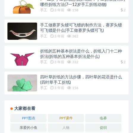
哪些折纸方法(7一12岁手工折纸动物)
手工
3 年前
158
2
手工做赛罗头镖可飞镖的制作方法，赛罗头镖
可飞镖是什么(手工做赛罗头镖可飞)
手工
3 年前
382
折纸的五种基本折法是什么，折纸入门十二种
折法(折纸的五种基本折法是什么)
手工
3 年前
332
2
四叶草折纸的方法步骤，四叶草的花语是什么
(四叶草手工折纸)
手工
3 年前
156
大家都在看
PPT图表
PPT课件
临摹
亲爱的小鱼
人物
促织