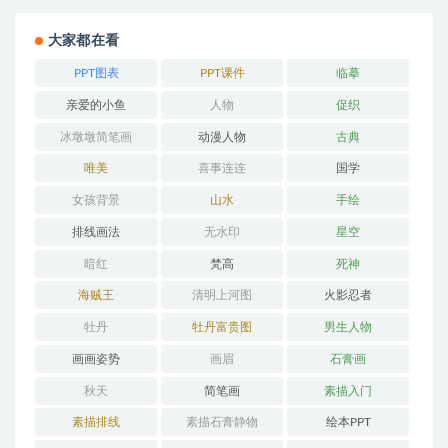
大家都在看
PPT图表
PPT课件
临摹
亲爱的小鱼
人物
促织
冰墩墩简笔画
动漫人物
古典
唯美
喜事连连
国学
女孩背景
山水
手绘
排线画法
无水印
星空
暗红
梵高
死神
海贼王
清明上河图
火影忍者
牡丹
牡丹富贵图
男生人物
画画姿势
画眉
石膏画
秋天
简笔画
素描入门
素描排线
素描石膏静物
绘本PPT