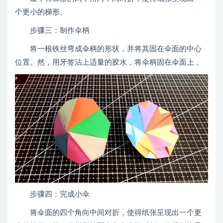
个更小的梯形。
步骤三：制作伞柄
将一根铁丝弯成伞柄的形状，并将其固在伞面的中心
位置。然，用牙签沾上适量的胶水，将伞柄固在伞面上 。
步骤四：完成小伞
将伞面的四个角向中间对折，使得纸张呈现出一个更