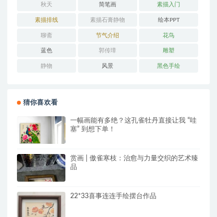
秋天
简笔画
素描入门
素描排线
素描石膏静物
绘本PPT
聊斋
节气介绍
花鸟
蓝色
郭传璋
雕塑
静物
风景
黑色手绘
猜你喜欢看
一幅画能有多绝？这孔雀牡丹直接让我 “哇
塞” 到想下单！
赏画 | 傲雀寒枝：治愈与力量交织的艺术臻
品
22*33喜事连连手绘摆台作品