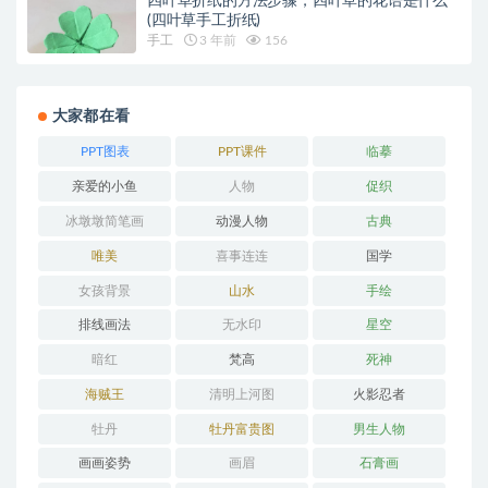
四叶草折纸的方法步骤，四叶草的花语是什么
(四叶草手工折纸)
手工
3 年前
156
大家都在看
PPT图表
PPT课件
临摹
亲爱的小鱼
人物
促织
冰墩墩简笔画
动漫人物
古典
唯美
喜事连连
国学
女孩背景
山水
手绘
排线画法
无水印
星空
暗红
梵高
死神
海贼王
清明上河图
火影忍者
牡丹
牡丹富贵图
男生人物
画画姿势
画眉
石膏画