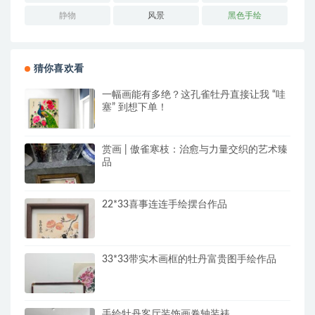
静物
风景
黑色手绘
猜你喜欢看
一幅画能有多绝？这孔雀牡丹直接让我 “哇
塞” 到想下单！
赏画 | 傲雀寒枝：治愈与力量交织的艺术臻
品
22*33喜事连连手绘摆台作品
33*33带实木画框的牡丹富贵图手绘作品
手绘牡丹客厅装饰画卷轴装裱