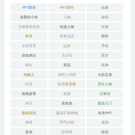
PPT图表
PPT课件
临摹
亲爱的小鱼
人物
促织
冰墩墩简笔画
动漫人物
古典
唯美
喜事连连
国学
女孩背景
山水
手绘
排线画法
无水印
星空
暗红
梵高
死神
海贼王
清明上河图
火影忍者
牡丹
牡丹富贵图
男生人物
画画姿势
画眉
石膏画
秋天
简笔画
素描入门
素描排线
素描石膏静物
绘本PPT
聊斋
节气介绍
花鸟
蓝色
郭传璋
雕塑