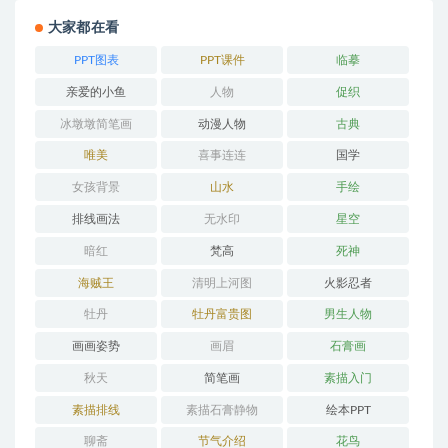
大家都在看
PPT图表
PPT课件
临摹
亲爱的小鱼
人物
促织
冰墩墩简笔画
动漫人物
古典
唯美
喜事连连
国学
女孩背景
山水
手绘
排线画法
无水印
星空
暗红
梵高
死神
海贼王
清明上河图
火影忍者
牡丹
牡丹富贵图
男生人物
画画姿势
画眉
石膏画
秋天
简笔画
素描入门
素描排线
素描石膏静物
绘本PPT
聊斋
节气介绍
花鸟