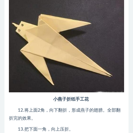
小燕子折纸手工花
12.将上面2角，向下翻折，形成燕子的翅膀。全部翻
折完的效果。
13.把下面一角，向上压折。