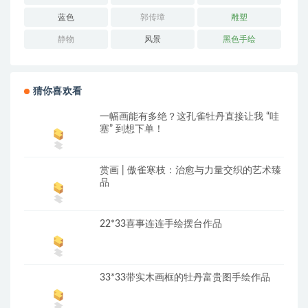
蓝色
郭传璋
雕塑
静物
风景
黑色手绘
猜你喜欢看
一幅画能有多绝？这孔雀牡丹直接让我 “哇
塞” 到想下单！
赏画 | 傲雀寒枝：治愈与力量交织的艺术臻
品
22*33喜事连连手绘摆台作品
33*33带实木画框的牡丹富贵图手绘作品