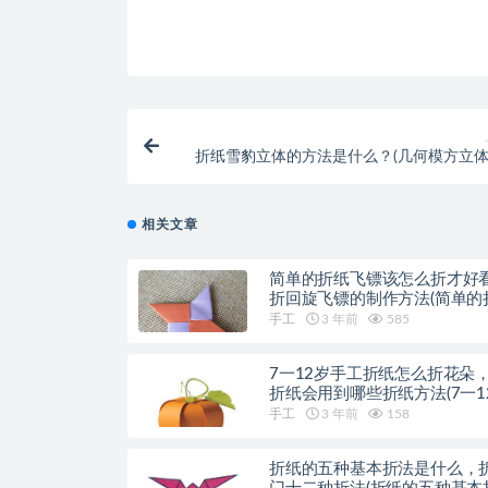
折纸雪豹立体的方法是什么？(几何模方立体
相关文章
简单的折纸飞镖该怎么折才好
折回旋飞镖的制作方法(简单的
方法)
手工
3 年前
585
7一12岁手工折纸怎么折花朵
折纸会用到哪些折纸方法(7一1
工折纸动物)
手工
3 年前
158
折纸的五种基本折法是什么，