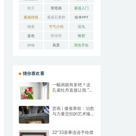
秋天
简笔画
素描入门
素描排线
素描石膏静
绘本PPT
物
聊斋
节气介绍
花鸟
蓝色
郭传璋
雕塑
静物
风景
黑色手绘
猜你喜欢看
一幅画能有多绝？这
孔雀牡丹直接让我 “哇
塞” 到想下单！
赏画 | 傲雀寒枝：治愈
与力量交织的艺术臻
品
22*33喜事连连手绘摆