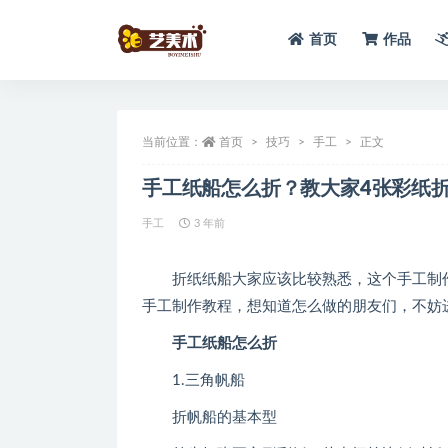
首页
作品
全部
当前位置：
首页
技巧
手工
正文
手工纸船怎么折？教大家4张彩纸折
手工
3 年前
折纸纸船大家应该比较熟悉，这个手工制作
手工制作教程，想知道怎么做的朋友们，不妨
手工纸船怎么折
1.三角帆船
折帆船的基本型