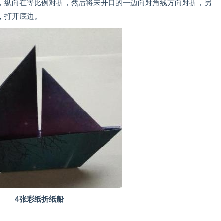
纵向在等比例对折，然后将未开口的一边向对角线方向对折，另
，打开底边。
4张彩纸折纸船