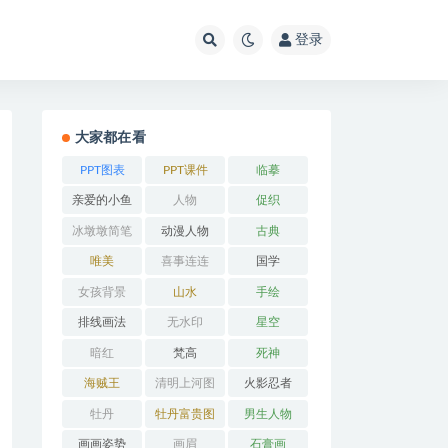
登录
大家都在看
PPT图表
PPT课件
临摹
亲爱的小鱼
人物
促织
冰墩墩简笔
动漫人物
古典
画
唯美
喜事连连
国学
女孩背景
山水
手绘
排线画法
无水印
星空
暗红
梵高
死神
海贼王
清明上河图
火影忍者
牡丹
牡丹富贵图
男生人物
画画姿势
画眉
石膏画