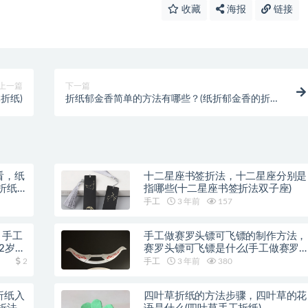
收藏
海报
链接
上一篇
下一篇
折纸)
折纸郁金香简单的方法有哪些？(纸折郁金香的折纸
方法)
看，纸
十二星座书签折法，十二星座分别是
折纸
指哪些(十二星座书签折法双子座)
手工
3 年前
157
，手工
手工做赛罗头镖可飞镖的制作方法，
2岁手
赛罗头镖可飞镖是什么(手工做赛罗
头镖可飞)
2
手工
3 年前
380
折纸入
四叶草折纸的方法步骤，四叶草的花