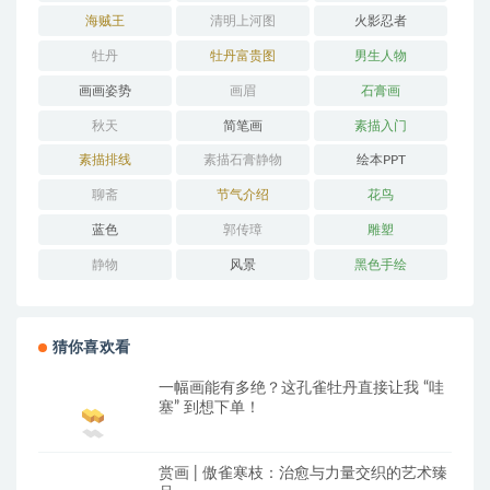
海贼王
清明上河图
火影忍者
牡丹
牡丹富贵图
男生人物
画画姿势
画眉
石膏画
秋天
简笔画
素描入门
素描排线
素描石膏静物
绘本PPT
聊斋
节气介绍
花鸟
蓝色
郭传璋
雕塑
静物
风景
黑色手绘
猜你喜欢看
一幅画能有多绝？这孔雀牡丹直接让我 “哇
塞” 到想下单！
赏画 | 傲雀寒枝：治愈与力量交织的艺术臻