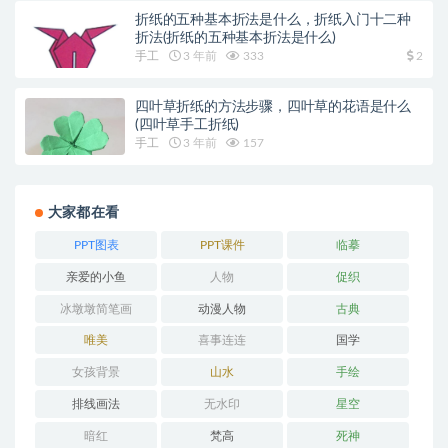
折纸的五种基本折法是什么，折纸入门十二种
折法(折纸的五种基本折法是什么)
手工
3 年前
333
2
四叶草折纸的方法步骤，四叶草的花语是什么
(四叶草手工折纸)
手工
3 年前
157
大家都在看
PPT图表
PPT课件
临摹
亲爱的小鱼
人物
促织
冰墩墩简笔画
动漫人物
古典
唯美
喜事连连
国学
女孩背景
山水
手绘
排线画法
无水印
星空
暗红
梵高
死神