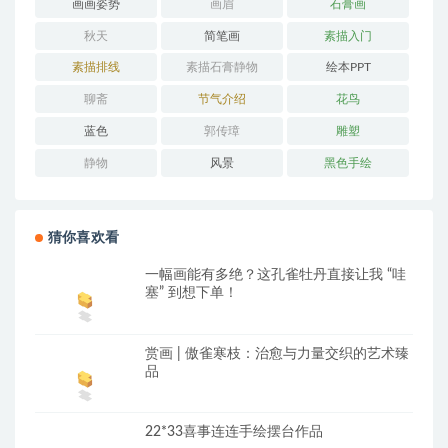
画画姿势
画眉
石膏画
秋天
简笔画
素描入门
素描排线
素描石膏静物
绘本PPT
聊斋
节气介绍
花鸟
蓝色
郭传璋
雕塑
静物
风景
黑色手绘
猜你喜欢看
一幅画能有多绝？这孔雀牡丹直接让我 “哇
塞” 到想下单！
赏画 | 傲雀寒枝：治愈与力量交织的艺术臻
品
22*33喜事连连手绘摆台作品