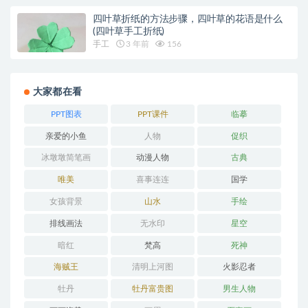
四叶草折纸的方法步骤，四叶草的花语是什么
(四叶草手工折纸)
手工
3 年前
156
大家都在看
PPT图表
PPT课件
临摹
亲爱的小鱼
人物
促织
冰墩墩简笔画
动漫人物
古典
唯美
喜事连连
国学
女孩背景
山水
手绘
排线画法
无水印
星空
暗红
梵高
死神
海贼王
清明上河图
火影忍者
牡丹
牡丹富贵图
男生人物