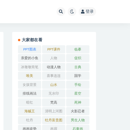
登录
大家都在看
PPT图表
PPT课件
临摹
亲爱的小鱼
人物
促织
冰墩墩简笔
动漫人物
古典
画
唯美
喜事连连
国学
女孩背景
山水
手绘
排线画法
无水印
星空
暗红
梵高
死神
海贼王
清明上河图
火影忍者
牡丹
牡丹富贵图
男生人物
画画姿势
画眉
石膏画