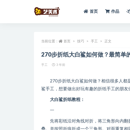
首页
作品
全部
当前位置：
首页
技巧
手工
正文
270步折纸大白鲨如何做？最简单
手工
3 年前
270步折纸大白鲨如何做？相信很多人都是
鲨手工，想要做出好玩有趣的折纸手工的朋友
大白鲨折纸教程：
一
先将彩纸沿对角线对折，将三角形向内翻折1
叠。并按照折痕折成一个三角形。对面重复相