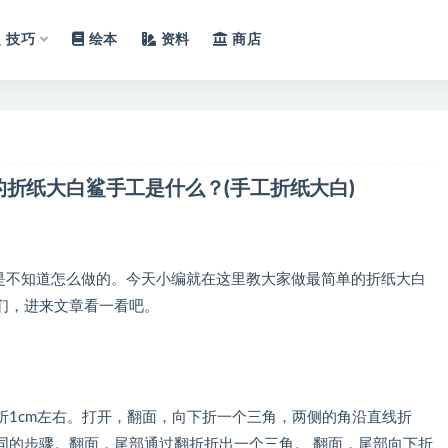
技巧
绘本
资料
商店
的折纸大白鲨手工是什么？(手工折纸大白)
不知道怎么做的。今天小编就在这里教大家做最简单的折纸大白
们，进来文章看一看吧。
cm左右。打开，翻面，向下折一个三角，两侧的角沿直线折
同的步骤。翻面，尾部通过翻折折出一个三角。 翻面，尾部向下折