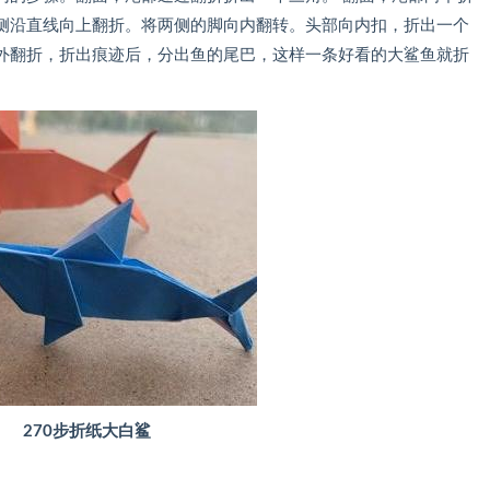
侧沿直线向上翻折。将两侧的脚向内翻转。头部向内扣，折出一个
外翻折，折出痕迹后，分出鱼的尾巴，这样一条好看的大鲨鱼就折
270步折纸大白鲨