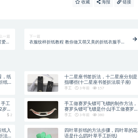
收藏
海报
链接
上一篇
下一篇
可爱小
衣服纹样折纸教程 教你做又萌又美的折纸衣服手工
仓鼠)
(衣服的手工折纸教程)
看，纸
十二星座书签折法，十二星座分别是
折纸
指哪些(十二星座书签折法双子座)
手工
3 年前
157
，手工
手工做赛罗头镖可飞镖的制作方法，
2岁手
赛罗头镖可飞镖是什么(手工做赛罗
头镖可飞)
2
手工
3 年前
380
折纸入
四叶草折纸的方法步骤，四叶草的花
折法
语是什么(四叶草手工折纸)