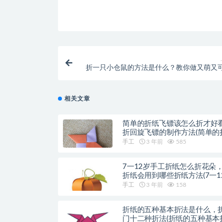
折一只小仓鼠的方法是什么？教你做又萌又
仓鼠(怎么折一只
相关文章
简单的折纸飞镖该怎么折才好
折回旋飞镖的制作方法(简单的
方法)
手工
3 年前
585
7一12岁手工折纸怎么折花朵
折纸会用到哪些折纸方法(7一1
工折纸动物)
手工
3 年前
158
折纸的五种基本折法是什么，
门十二种折法(折纸的五种基本