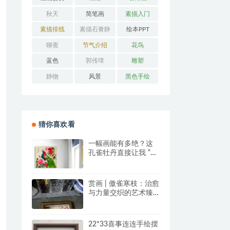
秋天
简笔画
素描入门
素描排线
素描石膏静
绘本PPT
物
聊斋
节气介绍
花鸟
蓝色
郭传璋
雕塑
静物
风景
黑色手绘
猜你喜欢看
一幅画能有多绝？这
孔雀牡丹直接让我 “哇
塞” 到想下单！
赏画 | 傲雀寒枝：治愈
与力量交织的艺术臻
品
22*33喜事连连手绘摆