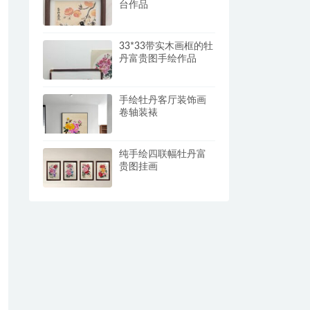
台作品
33*33带实木画框的牡
丹富贵图手绘作品
手绘牡丹客厅装饰画
卷轴装裱
纯手绘四联幅牡丹富
贵图挂画