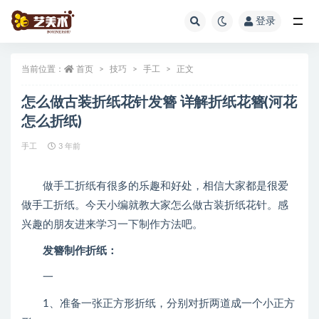
登录
全部
当前位置：
首页
技巧
手工
正文
怎么做古装折纸花针发簪 详解折纸花簪(河花
怎么折纸)
手工
3 年前
做手工折纸有很多的乐趣和好处，相信大家都是很爱
做手工折纸。今天小编就教大家怎么做古装折纸花针。感
兴趣的朋友进来学习一下制作方法吧。
发簪制作折纸：
一
1、准备一张正方形折纸，分别对折两道成一个小正方