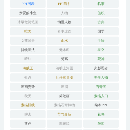
PPT图表
PPT课件
临摹
亲爱的小鱼
人物
促织
冰墩墩简笔画
动漫人物
古典
唯美
喜事连连
国学
女孩背景
山水
手绘
排线画法
无水印
星空
暗红
梵高
死神
海贼王
清明上河图
火影忍者
牡丹
牡丹富贵图
男生人物
画画姿势
画眉
石膏画
秋天
简笔画
素描入门
素描排线
素描石膏静物
绘本PPT
聊斋
节气介绍
花鸟
蓝色
郭传璋
雕塑