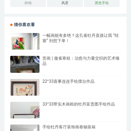
静物
风景
黑色手绘
猜你喜欢看
一幅画能有多绝？这孔雀牡丹直接让我 “哇
塞” 到想下单！
赏画 | 傲雀寒枝：治愈与力量交织的艺术臻
品
22*33喜事连连手绘摆台作品
33*33带实木画框的牡丹富贵图手绘作品
手绘牡丹客厅装饰画卷轴装裱