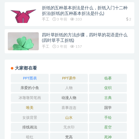
折纸的五种基本折法是什么，折纸入门十二种
折法(折纸的五种基本折法是什么)
手工
3 年前
333
2
四叶草折纸的方法步骤，四叶草的花语是什么
(四叶草手工折纸)
手工
3 年前
157
大家都在看
PPT图表
PPT课件
临摹
亲爱的小鱼
人物
促织
冰墩墩简笔画
动漫人物
古典
唯美
喜事连连
国学
女孩背景
山水
手绘
排线画法
无水印
星空
暗红
梵高
死神