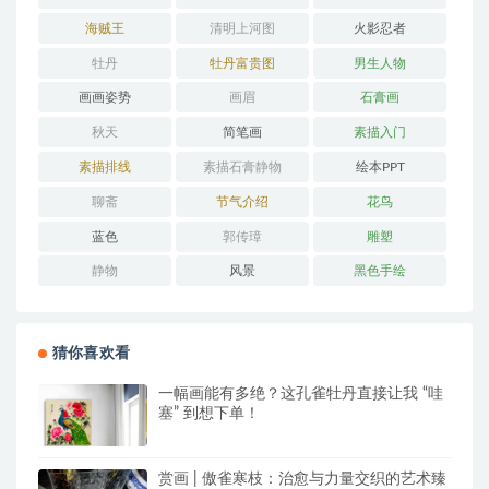
海贼王
清明上河图
火影忍者
牡丹
牡丹富贵图
男生人物
画画姿势
画眉
石膏画
秋天
简笔画
素描入门
素描排线
素描石膏静物
绘本PPT
聊斋
节气介绍
花鸟
蓝色
郭传璋
雕塑
静物
风景
黑色手绘
猜你喜欢看
一幅画能有多绝？这孔雀牡丹直接让我 “哇
塞” 到想下单！
赏画 | 傲雀寒枝：治愈与力量交织的艺术臻