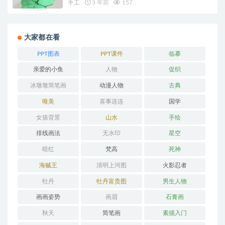
手工
3 年前
157
大家都在看
PPT图表
PPT课件
临摹
亲爱的小鱼
人物
促织
冰墩墩简笔画
动漫人物
古典
唯美
喜事连连
国学
女孩背景
山水
手绘
排线画法
无水印
星空
暗红
梵高
死神
海贼王
清明上河图
火影忍者
牡丹
牡丹富贵图
男生人物
画画姿势
画眉
石膏画
秋天
简笔画
素描入门