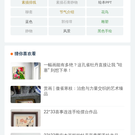
素描排线
素描石膏静物
绘本PPT
聊斋
节气介绍
花鸟
蓝色
郭传璋
雕塑
静物
风景
黑色手绘
猜你喜欢看
一幅画能有多绝？这孔雀牡丹直接让我 “哇
塞” 到想下单！
赏画 | 傲雀寒枝：治愈与力量交织的艺术臻
品
22*33喜事连连手绘摆台作品