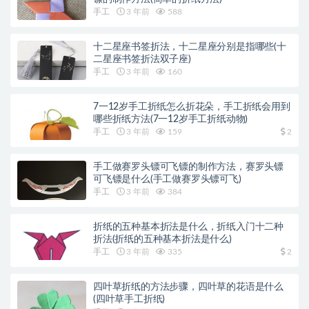
手工
3 年前
588
十二星座书签折法，十二星座分别是指哪些(十
二星座书签折法双子座)
手工
3 年前
160
7一12岁手工折纸怎么折花朵，手工折纸会用到
哪些折纸方法(7一12岁手工折纸动物)
手工
3 年前
159
2
手工做赛罗头镖可飞镖的制作方法，赛罗头镖
可飞镖是什么(手工做赛罗头镖可飞)
手工
3 年前
384
折纸的五种基本折法是什么，折纸入门十二种
折法(折纸的五种基本折法是什么)
手工
3 年前
335
2
四叶草折纸的方法步骤，四叶草的花语是什么
(四叶草手工折纸)