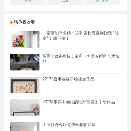
静物
风景
黑色手绘
猜你喜欢看
一幅画能有多绝？这孔雀牡丹直接让我 “哇
塞” 到想下单！
赏画 | 傲雀寒枝：治愈与力量交织的艺术臻
品
22*33喜事连连手绘摆台作品
33*33带实木画框的牡丹富贵图手绘作品
手绘牡丹客厅装饰画卷轴装裱