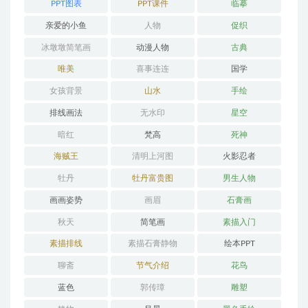
PPT图表
PPT课件
临摹
亲爱的小鱼
人物
促织
冰墩墩简笔画
动漫人物
古典
唯美
喜事连连
国学
女孩背景
山水
手绘
排线画法
无水印
星空
暗红
梵高
死神
海贼王
清明上河图
火影忍者
牡丹
牡丹富贵图
男生人物
画画姿势
画眉
石膏画
秋天
简笔画
素描入门
素描排线
素描石膏静物
绘本PPT
聊斋
节气介绍
花鸟
蓝色
郭传璋
雕塑