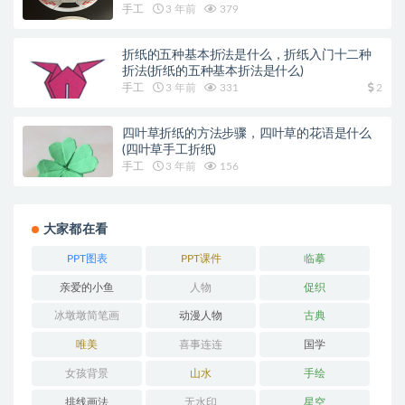
手工
3 年前
379
折纸的五种基本折法是什么，折纸入门十二种
折法(折纸的五种基本折法是什么)
手工
3 年前
331
2
四叶草折纸的方法步骤，四叶草的花语是什么
(四叶草手工折纸)
手工
3 年前
156
大家都在看
PPT图表
PPT课件
临摹
亲爱的小鱼
人物
促织
冰墩墩简笔画
动漫人物
古典
唯美
喜事连连
国学
女孩背景
山水
手绘
排线画法
无水印
星空