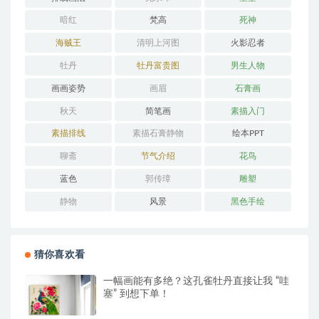
暗红
梵高
死神
海贼王
清明上河图
火影忍者
牡丹
牡丹富贵图
男生人物
画画姿势
画眉
石膏画
秋天
简笔画
素描入门
素描排线
素描石膏静物
绘本PPT
聊斋
节气介绍
花鸟
蓝色
郭传璋
雕塑
静物
风景
黑色手绘
猜你喜欢看
一幅画能有多绝？这孔雀牡丹直接让我 “哇
塞” 到想下单！