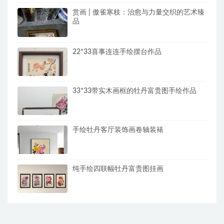
赏画 | 傲雀寒枝：治愈与力量交织的艺术臻
品
22*33喜事连连手绘摆台作品
33*33带实木画框的牡丹富贵图手绘作品
手绘牡丹客厅装饰画卷轴装裱
纯手绘四联幅牡丹富贵图挂画